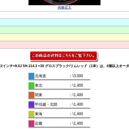
画像拡大
 9M 22インチ×9.0J 5H-114.3 +38 グロスブラック/リムレッド（1本）は、4個以
北海道
：\3,000
東北
：\1,400
関東
：\1,400
甲信越・北陸
：\1,400
東海
：\1,400
近畿
：\1,400