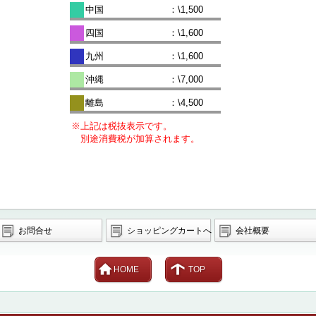
中国
：\1,500
四国
：\1,600
九州
：\1,600
沖縄
：\7,000
離島
：\4,500
※上記は税抜表示です。
別途消費税が加算されます。
お問合せ
ショッピングカートへ
会社概要
HOME
TOP