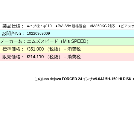
製品仕様：
●ハブ径：φ110 ●JWL/VIA 規格適合 VIA850KG 対応
お問合No：
10220369009
メーカー名：
エムズスピード（M's SPEED）
標準価格：
\351,000 （税抜）＋消費税
販売価格：
\214,110
（税抜）＋消費税
このjuno dejavu FORGED 24インチ×9.0JJ 5