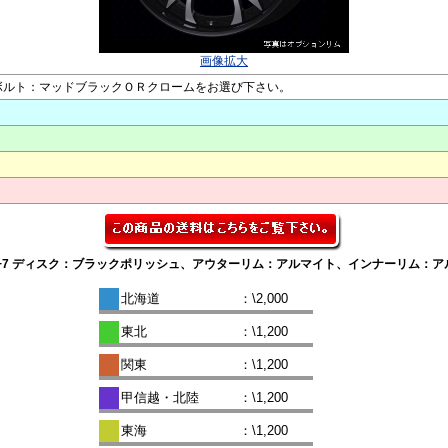
画像拡大
 ●ピアスボルト：マッドブラックＯＲクロームをお選び下さい。
H-150 HI DISK +7 ディスク：ブラックポリッシュ、アウターリム：アルマイト、イン
北海道
：\2,000
東北
：\1,200
関東
：\1,200
甲信越・北陸
：\1,200
東海
：\1,200