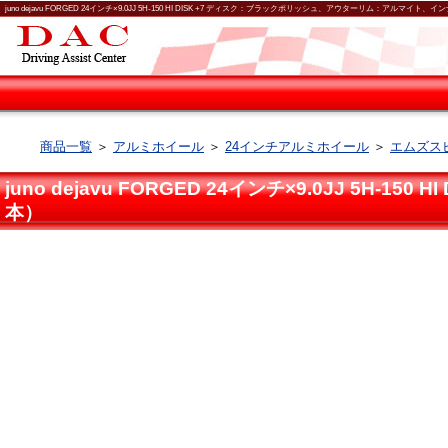
juno dejavu FORGED 24インチ×9.0JJ 5H-150 HI DISK +7 ディスク：ブラックポリッシュ、アウターリム：ア
商品一覧
＞
アルミホイール
＞
24インチアルミホイール
＞
エムズスピ
juno dejavu FORGED 24インチ×9.0JJ
本）