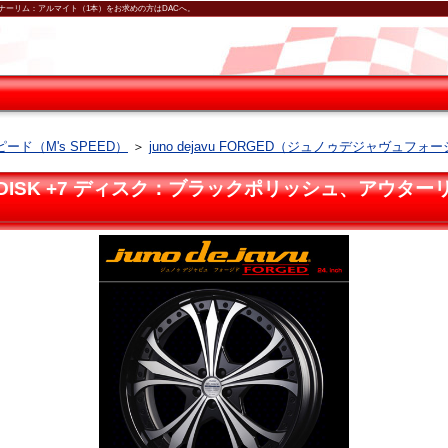
ルマイト、インナーリム：アルマイト（1本）をお求めの方はDACへ。
ード（M's SPEED）
＞
juno dejavu FORGED（ジュノゥデジャヴュフォ
 5H-150 HI DISK +7 ディスク：ブラックポリッシ