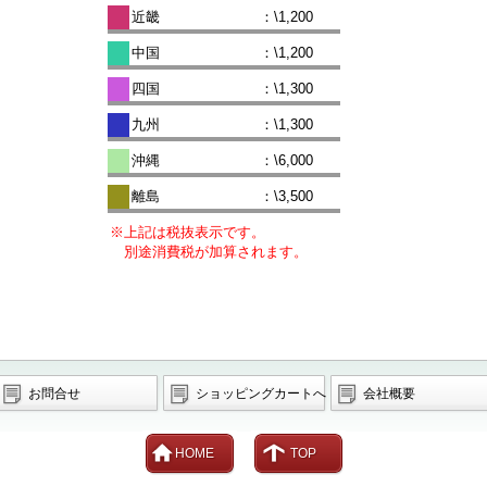
近畿
：\1,200
中国
：\1,200
四国
：\1,300
九州
：\1,300
沖縄
：\6,000
離島
：\3,500
※上記は税抜表示です。
別途消費税が加算されます。
お問合せ
ショッピングカートへ
会社概要
HOME
TOP