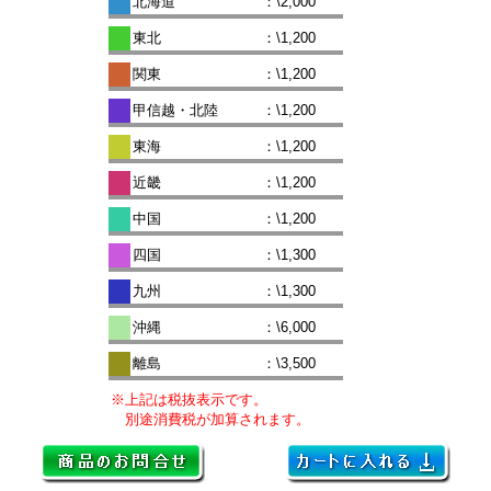
北海道
：\2,000
東北
：\1,200
関東
：\1,200
甲信越・北陸
：\1,200
東海
：\1,200
近畿
：\1,200
中国
：\1,200
四国
：\1,300
九州
：\1,300
沖縄
：\6,000
離島
：\3,500
※上記は税抜表示です。
別途消費税が加算されます。