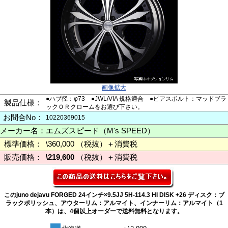
画像拡大
●ハブ径：φ73 ●JWL/VIA 規格適合 ●ピアスボルト：マッドブラ
製品仕様：
ックＯＲクロームをお選び下さい。
お問合No：
10220369015
メーカー名：
エムズスピード（M's SPEED）
標準価格：
\360,000 （税抜）＋消費税
販売価格：
\219,600
（税抜）＋消費税
このjuno dejavu FORGED 24インチ×9.5JJ 5H-114.3 HI DISK +26 ディスク：ブ
ラックポリッシュ、アウターリム：アルマイト、インナーリム：アルマイト（1
本）は、4個以上オーダーで送料無料となります。