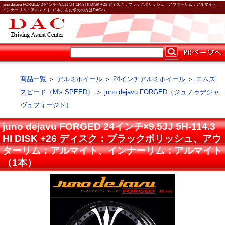
juno dejavu FORGED 24インチ×9.5JJ 5H-114.3 HI DISK +26 ディスク：ブラックポリッシュ、アウターリム：アルマイト、
インナーリム：アルマイト（1本）をお求めの方はDACへ。
商品一覧
＞
アルミホイール
＞
24インチアルミホイール
＞
エムズ
スピード（M's SPEED）
＞
juno dejavu FORGED（ジュノゥデジャ
ヴュフォージド）
juno dejavu FORGED 24インチ×9.5JJ 5H-114.3
HI DISK +26 ディスク：ブラックポリッシュ、アウ
ターリム：アルマイト、インナーリム：アルマイト
（1本）