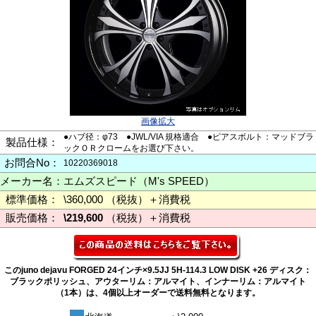
画像拡大
●ハブ径：φ73 ●JWL/VIA 規格適合 ●ピアスボルト：マッドブラ
製品仕様：
ックＯＲクロームをお選び下さい。
お問合No：
10220369018
メーカー名：
エムズスピード（M's SPEED）
標準価格：
\360,000 （税抜）＋消費税
販売価格：
\219,600
（税抜）＋消費税
このjuno dejavu FORGED 24インチ×9.5JJ 5H-114.3 LOW DISK +26 ディスク：
ブラックポリッシュ、アウターリム：アルマイト、インナーリム：アルマイト
（1本）は、4個以上オーダーで送料無料となります。