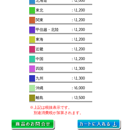
北海道
：\2,000
東北
：\1,200
関東
：\1,200
甲信越・北陸
：\1,200
東海
：\1,200
近畿
：\1,200
中国
：\1,200
四国
：\1,300
九州
：\1,300
沖縄
：\6,000
離島
：\3,500
※上記は税抜表示です。
別途消費税が加算されます。