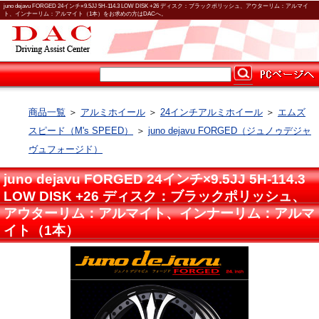
juno dejavu FORGED 24インチ×9.5JJ 5H-114.3 LOW DISK +26 ディスク：ブラックポリッシュ、アウターリム：アルマイ
ト、インナーリム：アルマイト（1本）をお求めの方はDACへ。
商品一覧
＞
アルミホイール
＞
24インチアルミホイール
＞
エムズ
スピード（M's SPEED）
＞
juno dejavu FORGED（ジュノゥデジャ
ヴュフォージド）
juno dejavu FORGED 24インチ×9.5JJ 5H-114.3
LOW DISK +26 ディスク：ブラックポリッシュ、
アウターリム：アルマイト、インナーリム：アルマ
イト（1本）