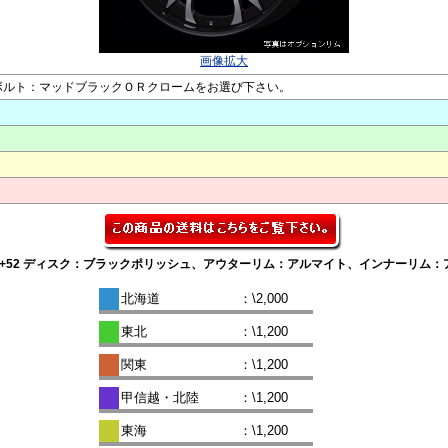
画像拡大
 ●ピアスボルト：マッドブラックＯＲクロームをお選び下さい。
-150 LOW DISK +52 ディスク：ブラックポリッシュ、アウターリム：アルマイト、イ
北海道
：\2,000
東北
：\1,200
関東
：\1,200
甲信越・北陸
：\1,200
東海
：\1,200