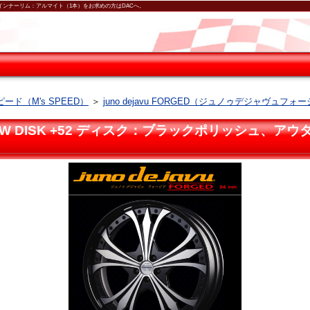
：アルマイト、インナーリム：アルマイト（1本）をお求めの方はDACへ。
ード（M's SPEED）
＞
juno dejavu FORGED（ジュノゥデジャヴュフォ
 5H-150 LOW DISK +52 ディスク：ブラックポ