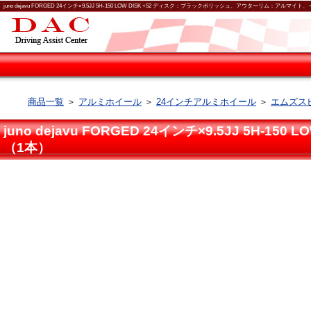
juno dejavu FORGED 24インチ×9.5JJ 5H-150 LOW DISK +52 ディスク：ブラックポリッシュ、アウターリム
商品一覧
＞
アルミホイール
＞
24インチアルミホイール
＞
エムズスピ
juno dejavu FORGED 24インチ×9.5JJ
（1本）