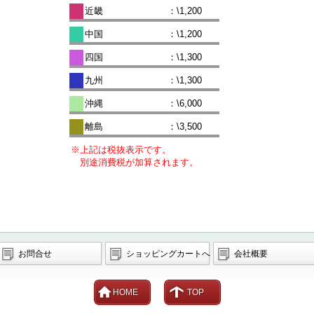
近畿
：\1,200
中国
：\1,200
四国
：\1,300
九州
：\1,300
沖縄
：\6,000
離島
：\3,500
※上記は税抜表示です。
別途消費税が加算されます。
お問合せ
ショッピングカートへ
会社概要
HOME
TOP