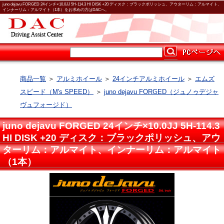
juno dejavu FORGED 24インチ×10.0JJ 5H-114.3 HI DISK +20 ディスク：ブラックポリッシュ、アウターリム：アルマイト、
インナーリム：アルマイト（1本）をお求めの方はDACへ。
商品一覧
＞
アルミホイール
＞
24インチアルミホイール
＞
エムズ
スピード（M's SPEED）
＞
juno dejavu FORGED（ジュノゥデジャ
ヴュフォージド）
juno dejavu FORGED 24インチ×10.0JJ 5H-114.3
HI DISK +20 ディスク：ブラックポリッシュ、アウ
ターリム：アルマイト、インナーリム：アルマイト
（1本）