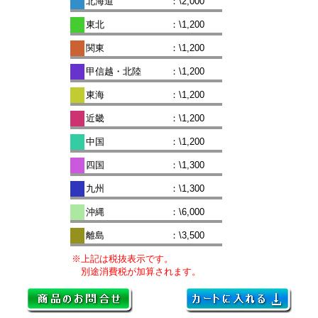
北海道
：\2,000
東北
：\1,200
関東
：\1,200
甲信越・北陸
：\1,200
東海
：\1,200
近畿
：\1,200
中国
：\1,200
四国
：\1,300
九州
：\1,300
沖縄
：\6,000
離島
：\3,500
※上記は税抜表示です。
別途消費税が加算されます。