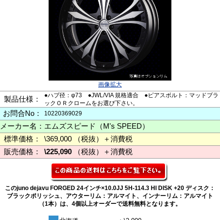
画像拡大
●ハブ径：φ73 ●JWL/VIA 規格適合 ●ピアスボルト：マッドブラ
製品仕様：
ックＯＲクロームをお選び下さい。
お問合No：
10220369029
メーカー名：
エムズスピード（M's SPEED）
標準価格：
\369,000 （税抜）＋消費税
販売価格：
\225,090
（税抜）＋消費税
このjuno dejavu FORGED 24インチ×10.0JJ 5H-114.3 HI DISK +20 ディスク：
ブラックポリッシュ、アウターリム：アルマイト、インナーリム：アルマイト
（1本）は、4個以上オーダーで送料無料となります。