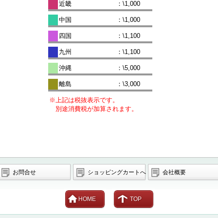
近畿
：\1,000
中国
：\1,000
四国
：\1,100
九州
：\1,100
沖縄
：\5,000
離島
：\3,000
※上記は税抜表示です。
別途消費税が加算されます。
お問合せ
ショッピングカートへ
会社概要
HOME
TOP