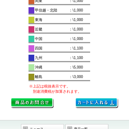
関東
：\1,000
甲信越・北陸
：\1,000
東海
：\1,000
近畿
：\1,000
中国
：\1,000
四国
：\1,100
九州
：\1,100
沖縄
：\5,000
離島
：\3,000
※上記は税抜表示です。
別途消費税が加算されます。