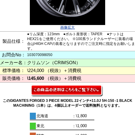
画像拡大
●リム深度：123mm ●ボルト座形状：TAPER ●ナットは
HEX21をご使用ください。 ※100系ランドクルーザーに装着の場
製品仕様：
合はHIGH CAPの装着となりますのでご注文時に指定をお願いしま
す。
お問合No：
103070098050
メーカー名：
クリムソン（CRIMSON）
標準価格：
\224,000 （税抜）＋消費税
販売価格：
\145,600
（税抜）＋消費税
このGIGANTES FORGED 3 PIECE MODEL 22インチ×11.0J 5H-150 -1 BLACK
MACHINING（1本）は、4個以上オーダーで送料無料となります。
北海道
：\1,800
東北
：\1,000