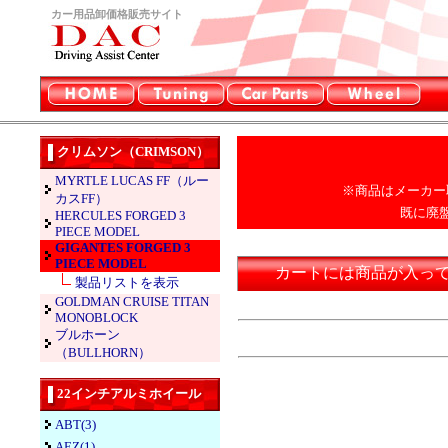
カー用品卸価格販売サイト
クリムソン（CRIMSON）
MYRTLE LUCAS FF（ルー
※商品はメーカー
カスFF）
既に廃
HERCULES FORGED 3
PIECE MODEL
GIGANTES FORGED 3
PIECE MODEL
カートには商品が入っ
製品リストを表示
GOLDMAN CRUISE TITAN
MONOBLOCK
ブルホーン
（BULLHORN）
22インチアルミホイール
ABT(3)
AEZ(1)