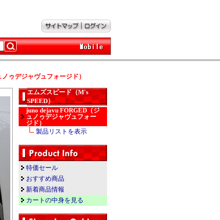
ED（ジュノゥデジャヴュフォージド）
エムズスピード（M's
SPEED）
juno dejavu FORGED（ジ
ュノゥデジャヴュフォー
ジド）
製品リストを表示
特価セール
おすすめ商品
新着商品情報
カートの中身を見る