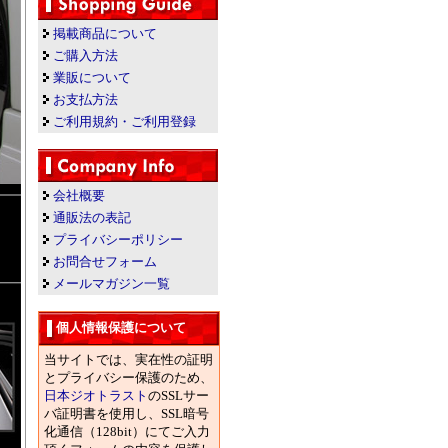
掲載商品について
ご購入方法
業販について
お支払方法
ご利用規約・ご利用登録
会社概要
通販法の表記
プライバシーポリシー
お問合せフォーム
メールマガジン一覧
個人情報保護について
当サイトでは、実在性の証明
とプライバシー保護のため、
日本ジオトラスト
のSSLサー
バ証明書を使用し、SSL暗号
化通信（128bit）にてご入力