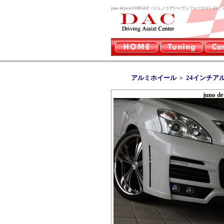
juno dejavu FORGED（ジュノゥデジャヴュフォージド）2
アルミホイール
＞
24インチア
juno