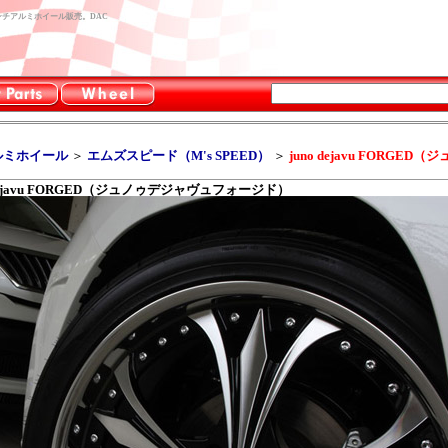
4インチアルミホイール販売。DAC
ルミホイール
＞
エムズスピード（M's SPEED）
＞
juno dejavu FORG
 dejavu FORGED（ジュノゥデジャヴュフォージド）