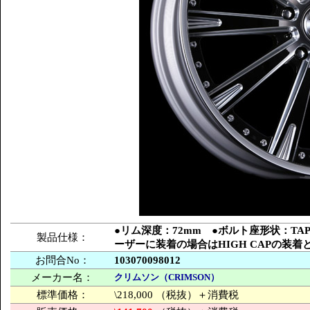
●リム深度：72mm ●ボルト座形状：TA
製品仕様：
ーザーに装着の場合はHIGH CAPの装
お問合No：
103070098012
メーカー名：
クリムソン（CRIMSON）
標準価格：
\218,000 （税抜）＋消費税