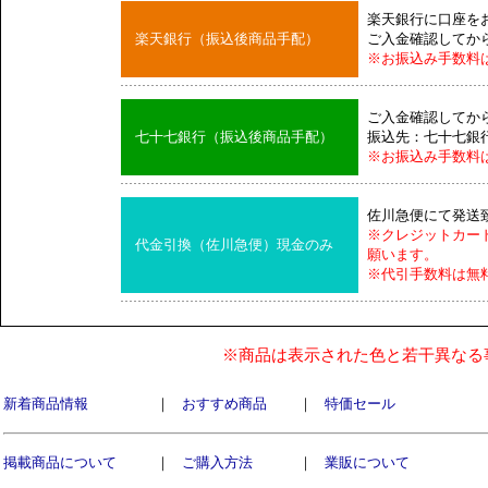
楽天銀行に口座を
楽天銀行（振込後商品手配）
ご入金確認してか
※お振込み手数料
ご入金確認してか
七十七銀行（振込後商品手配）
振込先：七十七銀
※お振込み手数料
佐川急便にて発送
※クレジットカー
代金引換（佐川急便）現金のみ
願います。
※代引手数料は無
※商品は表示された色と若干異なる
新着商品情報
｜
おすすめ商品
｜
特価セール
掲載商品について
｜
ご購入方法
｜
業販について