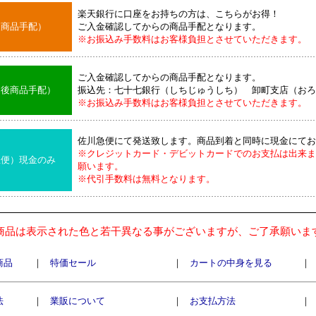
楽天銀行に口座をお持ちの方は、こちらがお得！
後商品手配）
ご入金確認してからの商品手配となります。
※お振込み手数料はお客様負担とさせていただきます。
ご入金確認してからの商品手配となります。
込後商品手配）
振込先：七十七銀行（しちじゅうしち） 卸町支店（おろ
※お振込み手数料はお客様負担とさせていただきます。
佐川急便にて発送致します。商品到着と同時に現金にてお
※クレジットカード・デビットカードでのお支払は出来ま
急便）現金のみ
願います。
※代引手数料は無料となります。
商品は表示された色と若干異なる事がございますが、ご了承願いま
商品
｜
特価セール
｜
カートの中身を見る
｜
法
｜
業販について
｜
お支払方法
｜