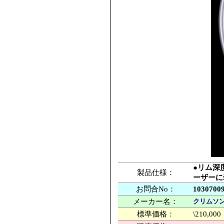
●リム深
製品仕様：
ーザーに
お問合No：
1030700
メーカー名：
クリムソン
標準価格：
\210,