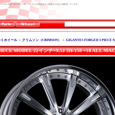
 5H-150 +18 ALL MACHINING（1本）。こちらの商品はカー用品ならDACが販売しています。
ルミホイール
＞
クリムソン（CRIMSON）
＞
GIGANTES FORGED 3 PIECE
PIECE MODEL 22インチ×9.5J 5H-150 +18 ALL M