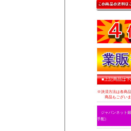
■上記商品は
※決済方法は各商
商品もございます
ジャパンネット
手配）