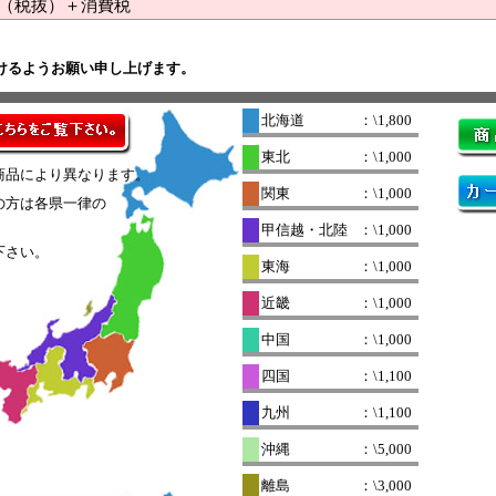
（税抜）＋消費税
けるようお願い申し上げます。
北海道
：\1,800
東北
：\1,000
商品により異なります。
関東
：\1,000
の方は各県一律の
。
甲信越・北陸
：\1,000
下さい。
東海
：\1,000
近畿
：\1,000
中国
：\1,000
四国
：\1,100
九州
：\1,100
沖縄
：\5,000
離島
：\3,000