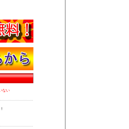
いない
！