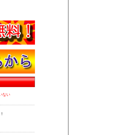
いない
！