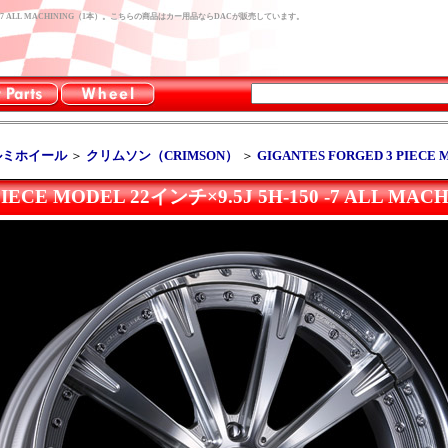
 5H-150 -7 ALL MACHINING（1本）。こちらの商品はカー用品ならDACが販売しています。
ルミホイール
＞
クリムソン（CRIMSON）
＞
GIGANTES FORGED 3 PIECE
PIECE MODEL 22インチ×9.5J 5H-150 -7 ALL MA