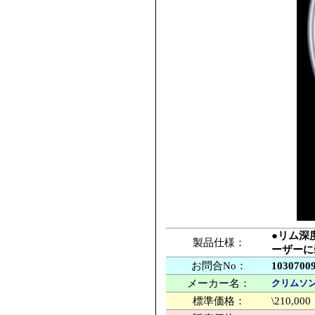
●リム深
製品仕様：
ーザーに
お問合No：
1030700
メーカー名：
クリムソン
標準価格：
\210,