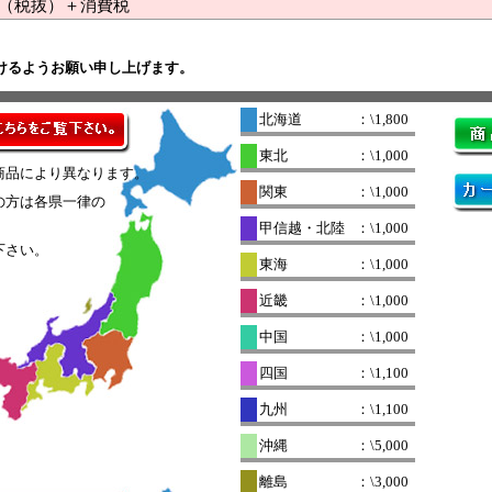
（税抜）＋消費税
けるようお願い申し上げます。
北海道
：\1,800
東北
：\1,000
商品により異なります。
関東
：\1,000
の方は各県一律の
。
甲信越・北陸
：\1,000
下さい。
東海
：\1,000
近畿
：\1,000
中国
：\1,000
四国
：\1,100
九州
：\1,100
沖縄
：\5,000
離島
：\3,000