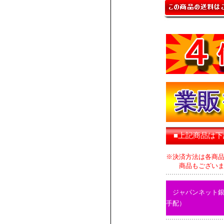
■上記商品は
※決済方法は各商
商品もございます
ジャパンネット
手配）