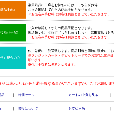
楽天銀行に口座をお持ちの方は、こちらがお得！
後商品手配）
ご入金確認してからの商品手配となります。
※お振込み手数料はお客様負担とさせていただきます。
ご入金確認してからの商品手配となります。
込後商品手配）
振込先：七十七銀行（しちじゅうしち） 卸町支店（おろ
※お振込み手数料はお客様負担とさせていただきます。
佐川急便にて発送致します。商品到着と同時に現金にてお
※クレジットカード・デビットカードでのお支払は出来ま
急便）現金のみ
願います。
※代引手数料は無料となります。
商品は表示された色と若干異なる事がございますが、ご了承願いま
商品
｜
特価セール
｜
カートの中身を見る
｜
法
｜
業販について
｜
お支払方法
｜