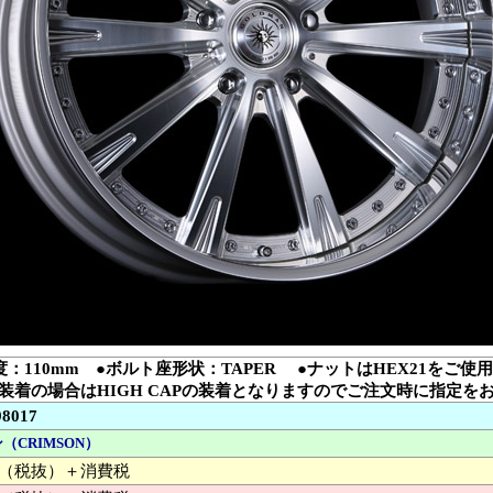
度：110mm ●ボルト座形状：TAPER ●ナットはHEX21をご使
装着の場合はHIGH CAPの装着となりますのでご注文時に指定を
98017
（CRIMSON）
000 （税抜）＋消費税