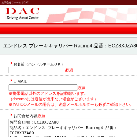
お問合せフォーム｜DAC
エンドレス ブレーキキャリパー Racing4 品番：ECZ8XJZ
お名前（ハンドルネームＯＫ）
必須
E-MAIL
必須
※携帯電話以外のアドレスを記載願います。
（docomoには返信が出来ない場合がございます）
※YAHOOメールの場合は、迷惑メールホルダーも必ずご確認下さい。
お問合せ内容
必須