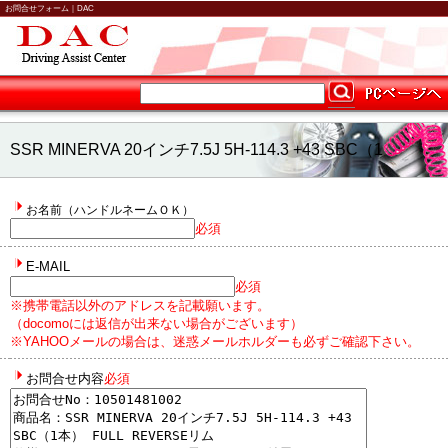
お問合せフォーム｜DAC
SSR MINERVA 20インチ7.5J 5H-114.3 +43 SBC（1
本） FULL REVERSEリムに関するお問合せ
お名前（ハンドルネームＯＫ）
必須
E-MAIL
必須
※携帯電話以外のアドレスを記載願います。
（docomoには返信が出来ない場合がございます）
※YAHOOメールの場合は、迷惑メールホルダーも必ずご確認下さい。
お問合せ内容
必須