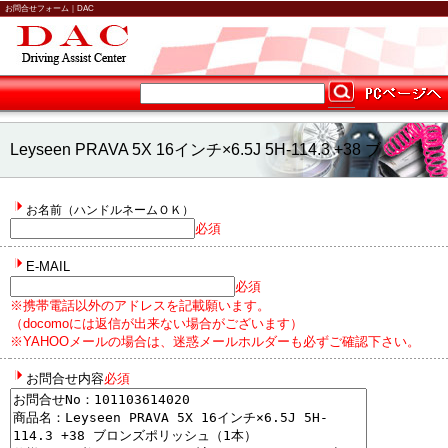
お問合せフォーム｜DAC
Leyseen PRAVA 5X 16インチ×6.5J 5H-114.3 +38 ブ
ロンズポリッシュ（1本）に関するお問合せ
お名前（ハンドルネームＯＫ）
必須
E-MAIL
必須
※携帯電話以外のアドレスを記載願います。
（docomoには返信が出来ない場合がございます）
※YAHOOメールの場合は、迷惑メールホルダーも必ずご確認下さい。
お問合せ内容
必須