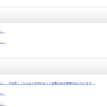
い。
い。
い。 ※注意！こちらは１台分のセット品番がある車種のみとなります。
い。
い。