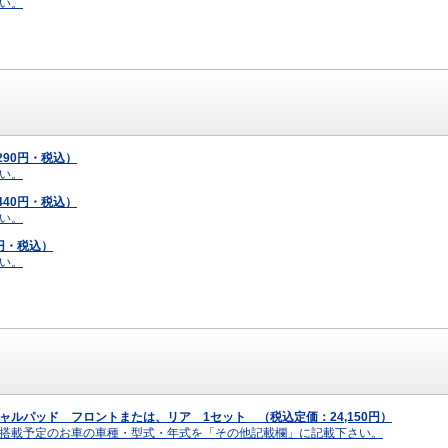
い。
290円・税込）
い。
440円・税込）
い。
0円・税込）
い。
ャルパッド フロントまたは、リア 1セット （税込定価：24,150円）
搭載予定のお車の車種・型式・年式を「その他記載欄」に記載下さい。