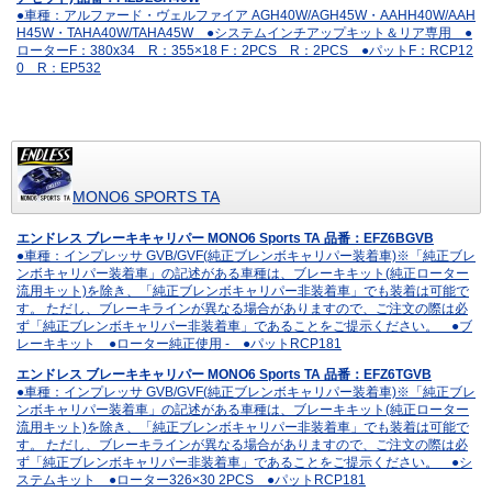
●車種：アルファード・ヴェルファイア AGH40W/AGH45W・AAHH40W/AAH
H45W・TAHA40W/TAHA45W ●システムインチアップキット＆リア専用 ●
ローターF：380x34 R：355×18 F：2PCS R：2PCS ●パットF：RCP12
0 R：EP532
MONO6 SPORTS TA
エンドレス ブレーキキャリパー MONO6 Sports TA 品番：EFZ6BGVB
●車種：インプレッサ GVB/GVF(純正ブレンボキャリパー装着車)※「純正ブレ
ンボキャリパー装着車」の記述がある車種は、ブレーキキット(純正ローター
流用キット)を除き、「純正ブレンボキャリパー非装着車」でも装着は可能で
す。 ただし、ブレーキラインが異なる場合がありますので、ご注文の際は必
ず「純正ブレンボキャリパー非装着車」であることをご提示ください。 ●ブ
レーキキット ●ローター純正使用 - ●パットRCP181
エンドレス ブレーキキャリパー MONO6 Sports TA 品番：EFZ6TGVB
●車種：インプレッサ GVB/GVF(純正ブレンボキャリパー装着車)※「純正ブレ
ンボキャリパー装着車」の記述がある車種は、ブレーキキット(純正ローター
流用キット)を除き、「純正ブレンボキャリパー非装着車」でも装着は可能で
す。 ただし、ブレーキラインが異なる場合がありますので、ご注文の際は必
ず「純正ブレンボキャリパー非装着車」であることをご提示ください。 ●シ
ステムキット ●ローター326×30 2PCS ●パットRCP181