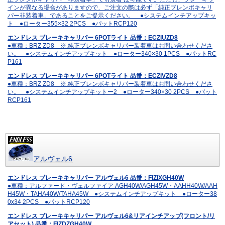
インが異なる場合がありますので、ご注文の際は必ず「純正ブレンボキャリ
パー非装着車」であることをご提示ください。 ●システムインチアップキッ
ト ●ローター355×32 2PCS ●パットRCP120
エンドレス ブレーキキャリパー 6POTライト 品番：ECZIUZD8
●車種：BRZ ZD8 ※.純正ブレンボキャリパー装着車はお問い合わせくださ
い。 ●システムインチアップキット ●ローター340×30 1PCS ●パットRC
P161
エンドレス ブレーキキャリパー 6POTライト 品番：ECZIVZD8
●車種：BRZ ZD8 ※.純正ブレンボキャリパー装着車はお問い合わせくださ
い。 ●システムインチアップキットー2 ●ローター340×30 2PCS ●パット
RCP161
アルヴェル6
エンドレス ブレーキキャリパー アルヴェル6 品番：FIZIXGH40W
●車種：アルファード・ヴェルファイア AGH40W/AGH45W・AAHH40W/AAH
H45W・TAHA40W/TAHA45W ●システムインチアップキット ●ローター38
0x34 2PCS ●パットRCP120
エンドレス ブレーキキャリパー アルヴェル6&リアインチアップ(フロント/リ
アセット) 品番：FIZDZGH40W