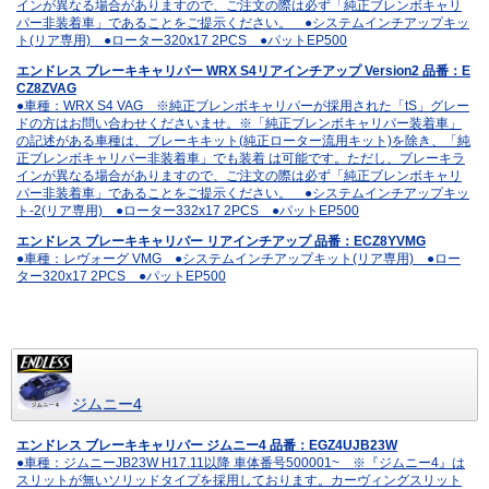
インが異なる場合がありますので、ご注文の際は必ず「純正ブレンボキャリ
パー非装着車」であることをご提示ください。 ●システムインチアップキッ
ト(リア専用) ●ローター320x17 2PCS ●パットEP500
エンドレス ブレーキキャリパー WRX S4リアインチアップ Version2 品番：E
CZ8ZVAG
●車種：WRX S4 VAG ※純正ブレンボキャリパーが採用された「tS」グレー
ドの方はお問い合わせくださいませ。※「純正ブレンボキャリパー装着車」
の記述がある車種は、ブレーキキット(純正ローター流用キット)を除き、「純
正ブレンボキャリパー非装着車」でも装着 は可能です。ただし、ブレーキラ
インが異なる場合がありますので、ご注文の際は必ず「純正ブレンボキャリ
パー非装着車」であることをご提示ください。 ●システムインチアップキッ
ト-2(リア専用) ●ローター332x17 2PCS ●パットEP500
エンドレス ブレーキキャリパー リアインチアップ 品番：ECZ8YVMG
●車種：レヴォーグ VMG ●システムインチアップキット(リア専用) ●ロー
ター320x17 2PCS ●パットEP500
ジムニー4
エンドレス ブレーキキャリパー ジムニー4 品番：EGZ4UJB23W
●車種：ジムニーJB23W H17.11以降 車体番号500001~ ※『ジムニー4』は
スリットが無いソリッドタイプを採用しております。カーヴィングスリット