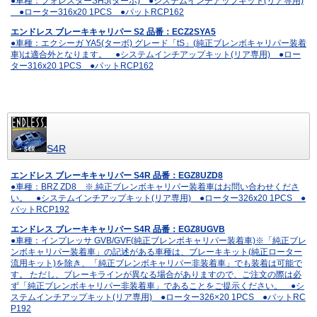
●車種：フォレスターSH5(ターボ) ●システムインチアップキット(リア専用)
●ローター316x20 1PCS ●パットRCP162
エンドレス ブレーキキャリパー S2 品番：ECZ2SYA5
●車種：エクシーガ YA5(ターボ) グレード「tS」(純正ブレンボキャリパー装着
車)は適合外となります。 ●システムインチアップキット(リア専用) ●ロー
ター316x20 1PCS ●パットRCP162
S4R
エンドレス ブレーキキャリパー S4R 品番：EGZ8UZD8
●車種：BRZ ZD8 ※.純正ブレンボキャリパー装着車はお問い合わせくださ
い。 ●システムインチアップキット(リア専用) ●ローター326x20 1PCS ●
パットRCP192
エンドレス ブレーキキャリパー S4R 品番：EGZ8UGVB
●車種：インプレッサ GVB/GVF(純正ブレンボキャリパー装着車)※「純正ブレ
ンボキャリパー装着車」の記述がある車種は、ブレーキキット(純正ローター
流用キット)を除き、「純正ブレンボキャリパー非装着車」でも装着は可能で
す。 ただし、ブレーキラインが異なる場合がありますので、ご注文の際は必
ず「純正ブレンボキャリパー非装着車」であることをご提示ください。 ●シ
ステムインチアップキット(リア専用) ●ローター326×20 1PCS ●パットRC
P192