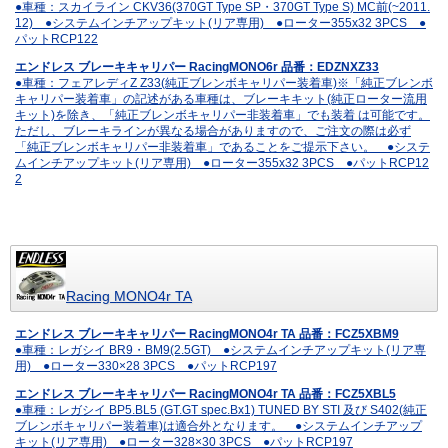
●車種：スカイライン CKV36(370GT Type SP・370GT Type S) MC前(~2011.
12) ●システムインチアップキット(リア専用) ●ローター355x32 3PCS ●
パットRCP122
エンドレス ブレーキキャリパー RacingMONO6r 品番：EDZNXZ33
●車種：フェアレディZ Z33(純正ブレンボキャリパー装着車)※「純正ブレンボ
キャリパー装着車」の記述がある車種は、ブレーキキット(純正ローター流用
キット)を除き、「純正ブレンボキャリパー非装着車」でも装着 は可能です。
ただし、ブレーキラインが異なる場合がありますので、ご注文の際は必ず
「純正ブレンボキャリパー非装着車」であることをご提示下さい。 ●システ
ムインチアップキット(リア専用) ●ローター355x32 3PCS ●パットRCP12
2
Racing MONO4r TA
エンドレス ブレーキキャリパー RacingMONO4r TA 品番：FCZ5XBM9
●車種：レガシイ BR9・BM9(2.5GT) ●システムインチアップキット(リア専
用) ●ローター330×28 3PCS ●パットRCP197
エンドレス ブレーキキャリパー RacingMONO4r TA 品番：FCZ5XBL5
●車種：レガシイ BP5.BL5 (GT.GT spec.Bx1) TUNED BY STI 及び S402(純正
ブレンボキャリパー装着車)は適合外となります。 ●システムインチアップ
キット(リア専用) ●ローター328×30 3PCS ●パットRCP197