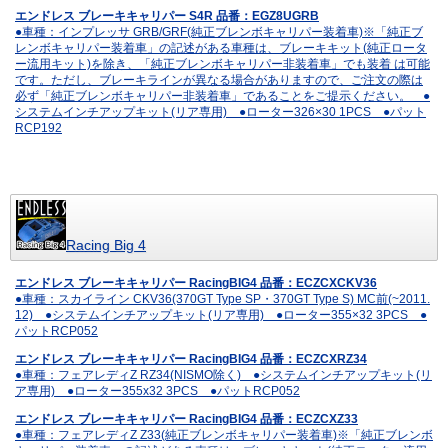
エンドレス ブレーキキャリパー S4R 品番：EGZ8UGRB
●車種：インプレッサ GRB/GRF(純正ブレンボキャリパー装着車)※「純正ブ
レンボキャリパー装着車」の記述がある車種は、ブレーキキット(純正ロータ
ー流用キット)を除き、「純正ブレンボキャリパー非装着車」でも装着 は可能
です。ただし、ブレーキラインが異なる場合がありますので、ご注文の際は
必ず「純正ブレンボキャリパー非装着車」であることをご提示ください。 ●
システムインチアップキット(リア専用) ●ローター326×30 1PCS ●パット
RCP192
Racing Big 4
エンドレス ブレーキキャリパー RacingBIG4 品番：ECZCXCKV36
●車種：スカイライン CKV36(370GT Type SP・370GT Type S) MC前(~2011.
12) ●システムインチアップキット(リア専用) ●ローター355×32 3PCS ●
パットRCP052
エンドレス ブレーキキャリパー RacingBIG4 品番：ECZCXRZ34
●車種：フェアレディZ RZ34(NISMO除く) ●システムインチアップキット(リ
ア専用) ●ローター355x32 3PCS ●パットRCP052
エンドレス ブレーキキャリパー RacingBIG4 品番：ECZCXZ33
●車種：フェアレディZ Z33(純正ブレンボキャリパー装着車)※「純正ブレンボ