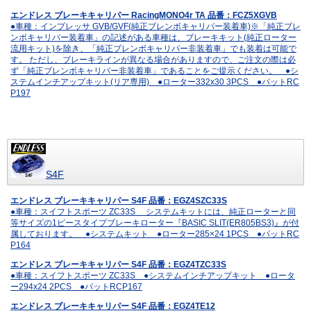
エンドレス ブレーキキャリパー RacingMONO4r TA 品番：FCZ5XGVB
●車種：インプレッサ GVB/GVF(純正ブレンボキャリパー装着車)※「純正ブレ
ンボキャリパー装着車」の記述がある車種は、ブレーキキット(純正ローター
流用キット)を除き、「純正ブレンボキャリパー非装着車」でも装着は可能で
す。 ただし、ブレーキラインが異なる場合がありますので、ご注文の際は必
ず「純正ブレンボキャリパー非装着車」であることをご提示ください。 ●シ
ステムインチアップキット(リア専用) ●ローター332x30 3PCS ●パットRC
P197
S4F
エンドレス ブレーキキャリパー S4F 品番：EGZ4SZC33S
●車種：スイフトスポーツ ZC33S システムキットには、純正ローターと同
等サイズの1ピースタイプブレーキローター『BASIC SLIT(ER805BS3)』が付
属しております。 ●システムキット ●ローター285×24 1PCS ●パットRC
P164
エンドレス ブレーキキャリパー S4F 品番：EGZ4TZC33S
●車種：スイフトスポーツ ZC33S ●システムインチアップキット ●ロータ
ー294x24 2PCS ●パットRCP167
エンドレス ブレーキキャリパー S4F 品番：EGZ4TE12