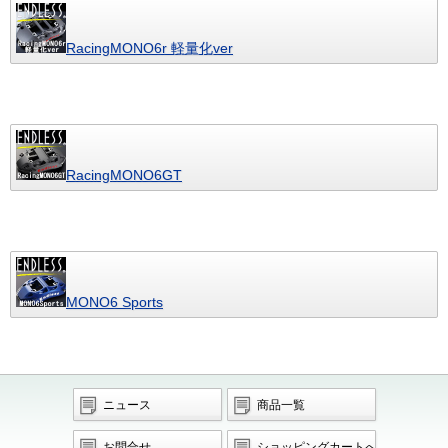
RacingMONO6r 軽量化ver
RacingMONO6GT
MONO6 Sports
ニュース
商品一覧
お問合せ
ショッピングカートへ