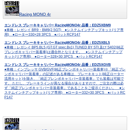
Racing MONO 4r
エンドレス ブレーキキャリパー RacingMONO4r 品番：EDZ5XBM9
●車種：レガシイ BR9・BM9(2.5GT) ●システムインチアップキット(リア専
用) ●ローター330×28 3PCS ●パットRCP147
エンドレス ブレーキキャリパー RacingMONO4r 品番：EDZ5XBL5
●車種：レガシイ BP5.BL5 (GT.GT spec.Bx1) TUNED BY STI 及び S402(純正
ブレンボキャリパー装着車)は適合外となります。 ●システムインチアップ
キット(リア専用) ●ローター328×30 3PCS ●パットRCP147
エンドレス ブレーキキャリパー RacingMONO4r 品番：EDZ5XGVB
●車種：インプレッサ GVB/GVF(純正ブレンボキャリパー装着車)※「純正ブレ
ンボキャリパー装着車」の記述がある車種は、ブレーキキット(純正ローター
流用キット)を除き、「純正ブレンボキャリパー非装着車」でも装着は可能で
す。 ただし、ブレーキラインが異なる場合がありますので、ご注文の際は必
ず「純正ブレンボキャリパー非装着車」であることをご提示ください。 ●シ
ステムインチアップキット(リア専用) ●ローター332×30 3PCS ●パットRC
P147