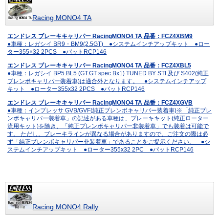
Racing MONO4 TA
エンドレス ブレーキキャリパー RacingMONO4 TA 品番：FCZ4XBM9
●車種：レガシイ BR9・BM9(2.5GT) ●システムインチアップキット ●ロー
ター355×32 2PCS ●パットRCP146
エンドレス ブレーキキャリパー RacingMONO4 TA 品番：FCZ4XBL5
●車種：レガシイ BP5.BL5 (GT.GT spec.Bx1) TUNED BY STI 及び S402(純正
ブレンボキャリパー装着車)は適合外となります。 ●システムインチアップ
キット ●ローター355x32 2PCS ●パットRCP146
エンドレス ブレーキキャリパー RacingMONO4 TA 品番：FCZ4XGVB
●車種：インプレッサ GVB/GVF(純正ブレンボキャリパー装着車)※「純正ブレ
ンボキャリパー装着車」の記述がある車種は、ブレーキキット(純正ローター
流用キット)を除き、「純正ブレンボキャリパー非装着車」でも装着は可能で
す。 ただし、ブレーキラインが異なる場合がありますので、ご注文の際は必
ず「純正ブレンボキャリパー非装着車」であることをご提示ください。 ●シ
ステムインチアップキット ●ローター355x32 2PC ●パットRCP146
Racing MONO4 Rally