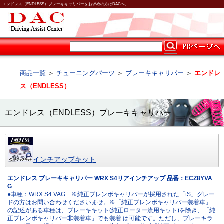
エンドレス（ENDLESS）ブレーキキャリパーをお求めの方はDACへ。
商品一覧
＞
チューニングパーツ
＞
ブレーキキャリパー
＞
エンドレ
ス（ENDLESS）
エンドレス（ENDLESS）ブレーキキャリパー
インチアップキット
エンドレス ブレーキキャリパー WRX S4リアインチアップ 品番：ECZ8YVA
G
●車種：WRX S4 VAG ※純正ブレンボキャリパーが採用された「tS」グレー
ドの方はお問い合わせくださいませ。※「純正ブレンボキャリパー装着車」
の記述がある車種は、ブレーキキット(純正ローター流用キット)を除き、「純
正ブレンボキャリパー非装着車」でも装着 は可能です。ただし、ブレーキラ