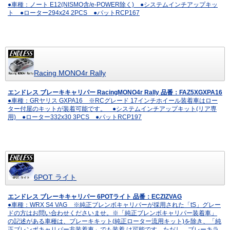
●車種：ノート E12(NISMO含/e-POWER除く) ●システムインチアップキッ
ト ●ローター294x24 2PCS ●パットRCP167
Racing MONO4r Rally
エンドレス ブレーキキャリパー RacingMONO4r Rally 品番：FAZ5XGXPA16
●車種：GRヤリス GXPA16 ※RCグレード 17インチホイール装着車はロー
ター付屋のキットが装着可能です。 ●システムインチアップキット(リア専
用) ●ローター332x30 3PCS ●パットRCP197
6POT ライト
エンドレス ブレーキキャリパー 6POTライト 品番：ECZIZVAG
●車種：WRX S4 VAG ※純正ブレンボキャリパーが採用された「tS」グレー
ドの方はお問い合わせくださいませ。※「純正ブレンボキャリパー装着車」
の記述がある車種は、ブレーキキット(純正ローター流用キット)を除き、「純
正ブレンボキャリパー非装着車」でも装着 は可能です。ただし、ブレーキラ