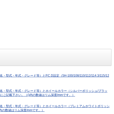
ード等）とP.C.D設定（5H-100/108/110/112/114.3/115/12
車名・型式・年式・グレード等）とホイールカラー（シルバーポリッシュ/ブラッ
「その他記載欄」にご記載下さい。（()内の数値はリム深度/mmです。）
（車名・型式・年式・グレード等）とホイールカラー（プレミアムホワイトポリッシ
さい。（()内の数値はリム深度/mmです。）