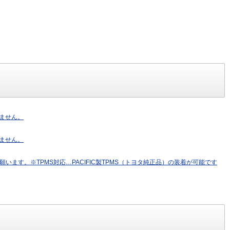
りません。
りません。
示願います。※TPMS対応…PACIFIC製TPMS（トヨタ純正品）の装着が可能です