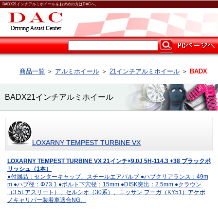
BADX21インチアルミホイールをお求めの方はDACへ。
商品一覧
＞
アルミホイール
＞
21インチアルミホイール
＞
BADX
BADX21インチアルミホイール
LOXARNY TEMPEST TURBINE VX
LOXARNY TEMPEST TURBINE VX 21インチ×9.0J 5H-114.3 +38 ブラックポ
リッシュ（1本）
●付属品：センターキャップ、スチールエアバルブ ●ハブクリアランス：49m
m ●ハブ径：Φ73.1 ●ボルト下穴径：15mm ●DISK突出：2.5mm ●クラウン
（3.5Lアスリート）、セルシオ（30系）、ニッサン フーガ（KY51）アケボ
ノキャリパー装着車適合NG。