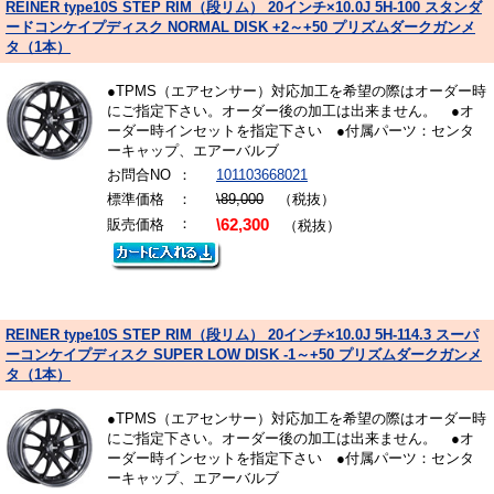
REINER type10S STEP RIM（段リム） 20インチ×10.0J 5H-100 スタンダ
ードコンケイプディスク NORMAL DISK +2～+50 プリズムダークガンメ
タ（1本）
●TPMS（エアセンサー）対応加工を希望の際はオーダー時
にご指定下さい。オーダー後の加工は出来ません。 ●オ
ーダー時インセットを指定下さい ●付属パーツ：センタ
ーキャップ、エアーバルブ
お問合NO
：
101103668021
標準価格
：
\89,000
（税抜）
：
販売価格
\62,300
（税抜）
REINER type10S STEP RIM（段リム） 20インチ×10.0J 5H-114.3 スーパ
ーコンケイプディスク SUPER LOW DISK -1～+50 プリズムダークガンメ
タ（1本）
●TPMS（エアセンサー）対応加工を希望の際はオーダー時
にご指定下さい。オーダー後の加工は出来ません。 ●オ
ーダー時インセットを指定下さい ●付属パーツ：センタ
ーキャップ、エアーバルブ