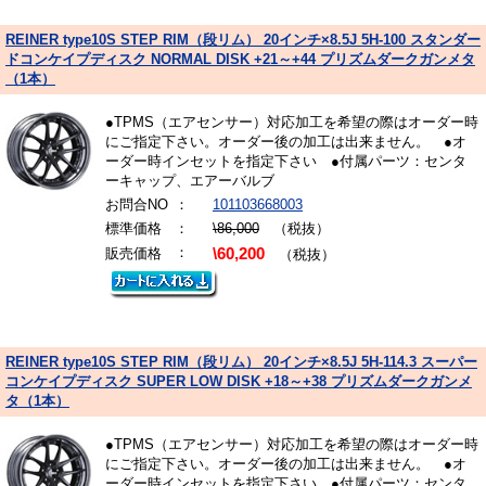
REINER type10S STEP RIM（段リム） 20インチ×8.5J 5H-100 スタンダー
ドコンケイプディスク NORMAL DISK +21～+44 プリズムダークガンメタ
（1本）
●TPMS（エアセンサー）対応加工を希望の際はオーダー時
にご指定下さい。オーダー後の加工は出来ません。 ●オ
ーダー時インセットを指定下さい ●付属パーツ：センタ
ーキャップ、エアーバルブ
お問合NO
：
101103668003
標準価格
：
\86,000
（税抜）
：
販売価格
\60,200
（税抜）
REINER type10S STEP RIM（段リム） 20インチ×8.5J 5H-114.3 スーパー
コンケイプディスク SUPER LOW DISK +18～+38 プリズムダークガンメ
タ（1本）
●TPMS（エアセンサー）対応加工を希望の際はオーダー時
にご指定下さい。オーダー後の加工は出来ません。 ●オ
ーダー時インセットを指定下さい ●付属パーツ：センタ