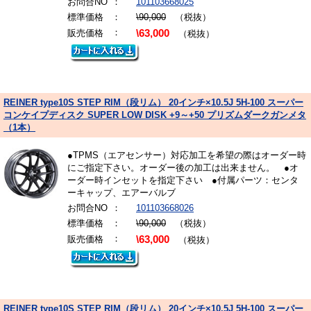
お問合NO
：
101103668025
標準価格
：
\90,000
（税抜）
：
販売価格
\63,000
（税抜）
REINER type10S STEP RIM（段リム） 20インチ×10.5J 5H-100 スーパー
コンケイプディスク SUPER LOW DISK +9～+50 プリズムダークガンメタ
（1本）
●TPMS（エアセンサー）対応加工を希望の際はオーダー時
にご指定下さい。オーダー後の加工は出来ません。 ●オ
ーダー時インセットを指定下さい ●付属パーツ：センタ
ーキャップ、エアーバルブ
お問合NO
：
101103668026
標準価格
：
\90,000
（税抜）
：
販売価格
\63,000
（税抜）
REINER type10S STEP RIM（段リム） 20インチ×10.5J 5H-100 スーパー