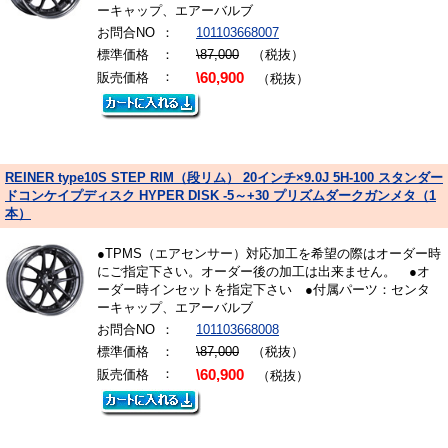
ーキャップ、エアーバルブ
お問合NO
：
101103668007
標準価格
：
\87,000
（税抜）
：
販売価格
\60,900
（税抜）
REINER type10S STEP RIM（段リム） 20インチ×9.0J 5H-100 スタンダー
ドコンケイプディスク HYPER DISK -5～+30 プリズムダークガンメタ（1
本）
●TPMS（エアセンサー）対応加工を希望の際はオーダー時
にご指定下さい。オーダー後の加工は出来ません。 ●オ
ーダー時インセットを指定下さい ●付属パーツ：センタ
ーキャップ、エアーバルブ
お問合NO
：
101103668008
標準価格
：
\87,000
（税抜）
：
販売価格
\60,900
（税抜）