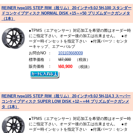
REINER type10S STEP RIM（段リム） 20インチ×9.0J 5H-100 スタンダー
ドコンケイプディスク NORMAL DISK +15～+50 プリズムダークガンメタ
（1本）
●TPMS（エアセンサー）対応加工を希望の際はオーダー時
にご指定下さい。オーダー後の加工は出来ません。 ●オ
ーダー時インセットを指定下さい ●付属パーツ：センタ
ーキャップ、エアーバルブ
お問合NO
：
101103668009
標準価格
：
\87,000
（税抜）
：
販売価格
\60,900
（税抜）
REINER type10S STEP RIM（段リム） 20インチ×9.0J 5H-114.3 スーパー
コンケイプディスク SUPER LOW DISK +12～+44 プリズムダークガンメ
タ（1本）
●TPMS（エアセンサー）対応加工を希望の際はオーダー時
にご指定下さい。オーダー後の加工は出来ません。 ●オ
ーダー時インセットを指定下さい ●付属パーツ：センタ