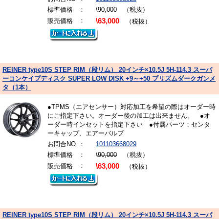
標準価格
：
\90,000
（税抜）
：
販売価格
\63,000
（税抜）
REINER type10S STEP RIM（段リム） 20インチ×10.5J 5H-114.3 スーパ
ーコンケイプディスク SUPER LOW DISK +9～+50 プリズムダークガンメ
タ（1本）
●TPMS（エアセンサー）対応加工を希望の際はオーダー時
にご指定下さい。オーダー後の加工は出来ません。 ●オ
ーダー時インセットを指定下さい ●付属パーツ：センタ
ーキャップ、エアーバルブ
お問合NO
：
101103668029
標準価格
：
\90,000
（税抜）
：
販売価格
\63,000
（税抜）
REINER type10S STEP RIM（段リム） 20インチ×10.5J 5H-114.3 スーパ