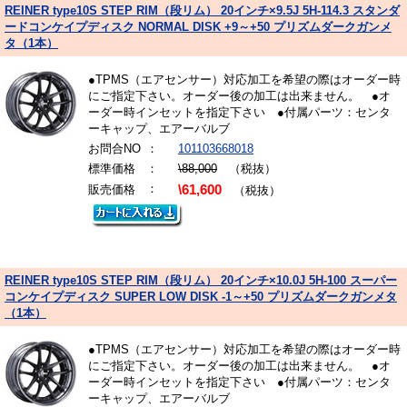
REINER type10S STEP RIM（段リム） 20インチ×9.5J 5H-114.3 スタンダ
ードコンケイプディスク NORMAL DISK +9～+50 プリズムダークガンメ
タ（1本）
●TPMS（エアセンサー）対応加工を希望の際はオーダー時
にご指定下さい。オーダー後の加工は出来ません。 ●オ
ーダー時インセットを指定下さい ●付属パーツ：センタ
ーキャップ、エアーバルブ
お問合NO
：
101103668018
標準価格
：
\88,000
（税抜）
：
販売価格
\61,600
（税抜）
REINER type10S STEP RIM（段リム） 20インチ×10.0J 5H-100 スーパー
コンケイプディスク SUPER LOW DISK -1～+50 プリズムダークガンメタ
（1本）
●TPMS（エアセンサー）対応加工を希望の際はオーダー時
にご指定下さい。オーダー後の加工は出来ません。 ●オ
ーダー時インセットを指定下さい ●付属パーツ：センタ
ーキャップ、エアーバルブ