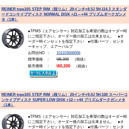
REINER type10S STEP RIM（段リム） 20インチ×8.5J 5H-114.3 スタンダ
ードコンケイプディスク NORMAL DISK +21～+44 プリズムダークガンメ
タ（1本）
●TPMS（エアセンサー）対応加工を希望の際はオーダー時
にご指定下さい。オーダー後の加工は出来ません。 ●オ
ーダー時インセットを指定下さい ●付属パーツ：センタ
ーキャップ、エアーバルブ
お問合NO
：
101103668006
標準価格
：
\86,000
（税抜）
：
販売価格
\60,200
（税抜）
REINER type10S STEP RIM（段リム） 20インチ×9.0J 5H-100 スーパーコ
ンケイプディスク SUPER LOW DISK +12～+44 プリズムダークガンメタ
（1本）
●TPMS（エアセンサー）対応加工を希望の際はオーダー時
にご指定下さい。オーダー後の加工は出来ません。 ●オ
ーダー時インセットを指定下さい ●付属パーツ：センタ