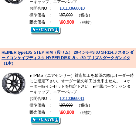
ーキャップ、エアーバルブ
お問合NO
：
101103668010
標準価格
：
\87,000
（税抜）
：
販売価格
\60,900
（税抜）
REINER type10S STEP RIM（段リム） 20インチ×9.0J 5H-114.3 スタンダ
ードコンケイプディスク HYPER DISK -5～+30 プリズムダークガンメタ
（1本）
●TPMS（エアセンサー）対応加工を希望の際はオーダー時
にご指定下さい。オーダー後の加工は出来ません。 ●オ
ーダー時インセットを指定下さい ●付属パーツ：センタ
ーキャップ、エアーバルブ
お問合NO
：
101103668011
標準価格
：
\87,000
（税抜）
：
販売価格
\60,900
（税抜）