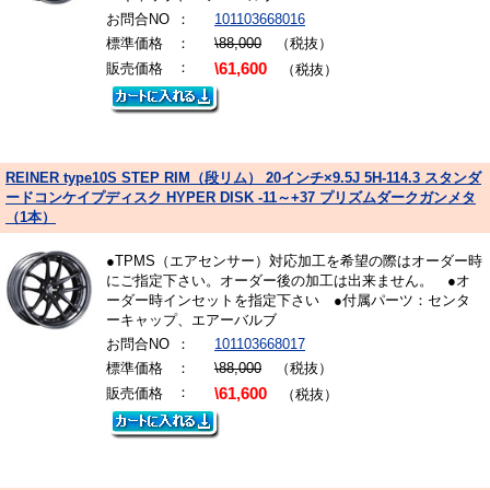
お問合NO
：
101103668016
標準価格
：
\88,000
（税抜）
：
販売価格
\61,600
（税抜）
REINER type10S STEP RIM（段リム） 20インチ×9.5J 5H-114.3 スタンダ
ードコンケイプディスク HYPER DISK -11～+37 プリズムダークガンメタ
（1本）
●TPMS（エアセンサー）対応加工を希望の際はオーダー時
にご指定下さい。オーダー後の加工は出来ません。 ●オ
ーダー時インセットを指定下さい ●付属パーツ：センタ
ーキャップ、エアーバルブ
お問合NO
：
101103668017
標準価格
：
\88,000
（税抜）
：
販売価格
\61,600
（税抜）