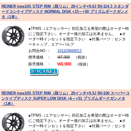
REINER type10S STEP RIM（段リム） 20インチ×9.0J 5H-114.3 スタンダ
ードコンケイプディスク NORMAL DISK +15～+50 プリズムダークガンメ
タ（1本）
●TPMS（エアセンサー）対応加工を希望の際はオーダー時
にご指定下さい。オーダー後の加工は出来ません。 ●オ
ーダー時インセットを指定下さい ●付属パーツ：センタ
ーキャップ、エアーバルブ
お問合NO
：
101103668012
標準価格
：
\87,000
（税抜）
：
販売価格
\60,900
（税抜）
REINER type10S STEP RIM（段リム） 20インチ×9.5J 5H-100 スーパーコ
ンケイプディスク SUPER LOW DISK +6～+51 プリズムダークガンメタ
（1本）
●TPMS（エアセンサー）対応加工を希望の際はオーダー時
にご指定下さい。オーダー後の加工は出来ません。 ●オ
ーダー時インセットを指定下さい ●付属パーツ：センタ