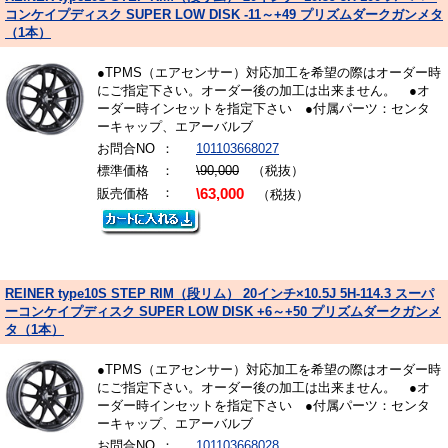
コンケイプディスク SUPER LOW DISK -11～+49 プリズムダークガンメタ
（1本）
●TPMS（エアセンサー）対応加工を希望の際はオーダー時
にご指定下さい。オーダー後の加工は出来ません。 ●オ
ーダー時インセットを指定下さい ●付属パーツ：センタ
ーキャップ、エアーバルブ
お問合NO
：
101103668027
標準価格
：
\90,000
（税抜）
：
販売価格
\63,000
（税抜）
REINER type10S STEP RIM（段リム） 20インチ×10.5J 5H-114.3 スーパ
ーコンケイプディスク SUPER LOW DISK +6～+50 プリズムダークガンメ
タ（1本）
●TPMS（エアセンサー）対応加工を希望の際はオーダー時
にご指定下さい。オーダー後の加工は出来ません。 ●オ
ーダー時インセットを指定下さい ●付属パーツ：センタ
ーキャップ、エアーバルブ
お問合NO
：
101103668028