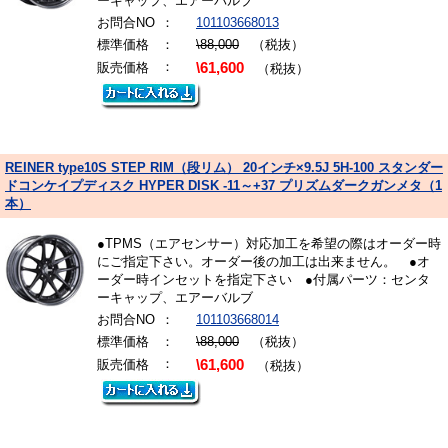
ーキャップ、エアーバルブ
お問合NO
：
101103668013
標準価格
：
\88,000
（税抜）
：
販売価格
\61,600
（税抜）
REINER type10S STEP RIM（段リム） 20インチ×9.5J 5H-100 スタンダー
ドコンケイプディスク HYPER DISK -11～+37 プリズムダークガンメタ（1
本）
●TPMS（エアセンサー）対応加工を希望の際はオーダー時
にご指定下さい。オーダー後の加工は出来ません。 ●オ
ーダー時インセットを指定下さい ●付属パーツ：センタ
ーキャップ、エアーバルブ
お問合NO
：
101103668014
標準価格
：
\88,000
（税抜）
：
販売価格
\61,600
（税抜）