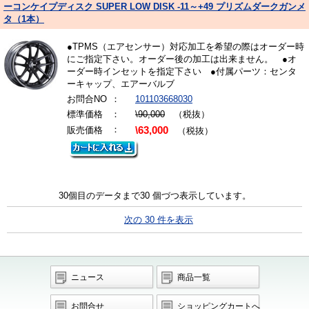
ーコンケイプディスク SUPER LOW DISK -11～+49 プリズムダークガンメ
タ（1本）
●TPMS（エアセンサー）対応加工を希望の際はオーダー時
にご指定下さい。オーダー後の加工は出来ません。 ●オ
ーダー時インセットを指定下さい ●付属パーツ：センタ
ーキャップ、エアーバルブ
お問合NO
：
101103668030
標準価格
：
\90,000
（税抜）
：
販売価格
\63,000
（税抜）
30個目のデータまで30 個づつ表示しています。
次の 30 件を表示
ニュース
商品一覧
お問合せ
ショッピングカートへ