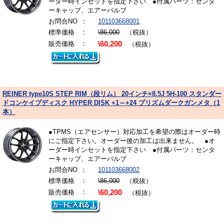
ーダー時インセットを指定下さい ●付属パーツ：センタ
ーキャップ、エアーバルブ
お問合NO
：
101103668001
標準価格
：
\86,000
（税抜）
：
販売価格
\60,200
（税抜）
REINER type10S STEP RIM（段リム） 20インチ×8.5J 5H-100 スタンダー
ドコンケイプディスク HYPER DISK +1～+24 プリズムダークガンメタ（1
本）
●TPMS（エアセンサー）対応加工を希望の際はオーダー時
にご指定下さい。オーダー後の加工は出来ません。 ●オ
ーダー時インセットを指定下さい ●付属パーツ：センタ
ーキャップ、エアーバルブ
お問合NO
：
101103668002
標準価格
：
\86,000
（税抜）
：
販売価格
\60,200
（税抜）