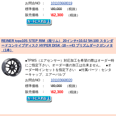
お問合NO
：
101103668019
標準価格
：
\89,000
（税抜）
：
販売価格
\62,300
（税抜）
REINER type10S STEP RIM（段リム） 20インチ×10.0J 5H-100 スタンダ
ードコンケイプディスク HYPER DISK -18～+43 プリズムダークガンメタ
（1本）
●TPMS（エアセンサー）対応加工を希望の際はオーダー時
にご指定下さい。オーダー後の加工は出来ません。 ●オ
ーダー時インセットを指定下さい ●付属パーツ：センタ
ーキャップ、エアーバルブ
お問合NO
：
101103668020
標準価格
：
\89,000
（税抜）
：
販売価格
\62,300
（税抜）