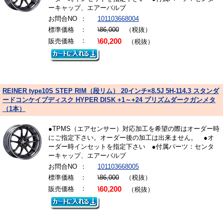
ーキャップ、エアーバルブ
お問合NO
：
101103668004
標準価格
：
\86,000
（税抜）
：
販売価格
\60,200
（税抜）
REINER type10S STEP RIM（段リム） 20インチ×8.5J 5H-114.3 スタンダ
ードコンケイプディスク HYPER DISK +1～+24 プリズムダークガンメタ
（1本）
●TPMS（エアセンサー）対応加工を希望の際はオーダー時
にご指定下さい。オーダー後の加工は出来ません。 ●オ
ーダー時インセットを指定下さい ●付属パーツ：センタ
ーキャップ、エアーバルブ
お問合NO
：
101103668005
標準価格
：
\86,000
（税抜）
：
販売価格
\60,200
（税抜）