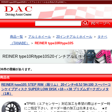
REINER type10R/type10S20インチアルミホイールをお求めの方はDACへ。
商品一覧
＞
アルミホイール
＞
20インチアルミホイール
＞
タナベ
（TANABE）
＞
REINER type10R/type10S
REINER type10R/type10S20インチアルミホイール
36
件の登録があります。
商品名
REINER type10S STEP RIM（段リム） 20インチ×8.5J 5H-100 スーパーコ
ンケイプディスク SUPER LOW DISK +18～+38 プリズムダークガンメタ
（1本）
●TPMS（エアセンサー）対応加工を希望の際はオーダー時
にご指定下さい。オーダー後の加工は出来ません。 ●オ