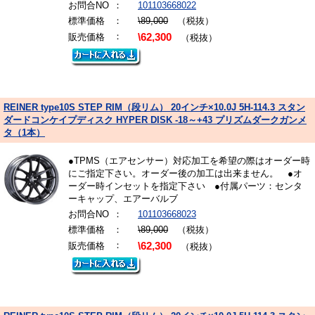
お問合NO
：
101103668022
標準価格
：
\89,000
（税抜）
：
販売価格
\62,300
（税抜）
REINER type10S STEP RIM（段リム） 20インチ×10.0J 5H-114.3 スタン
ダードコンケイプディスク HYPER DISK -18～+43 プリズムダークガンメ
タ（1本）
●TPMS（エアセンサー）対応加工を希望の際はオーダー時
にご指定下さい。オーダー後の加工は出来ません。 ●オ
ーダー時インセットを指定下さい ●付属パーツ：センタ
ーキャップ、エアーバルブ
お問合NO
：
101103668023
標準価格
：
\89,000
（税抜）
：
販売価格
\62,300
（税抜）