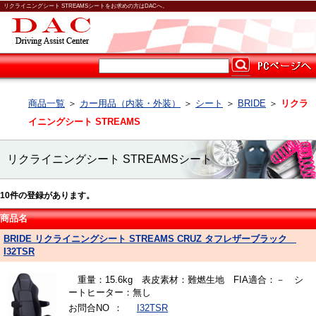
リクライニングシート STREAMSシートをお求めの方はDACへ。
商品一覧
＞
カー用品（内装・外装）
＞
シート
＞
BRIDE
＞
リクラ
イニングシート STREAMS
リクライニングシート STREAMSシート
10
件の登録があります。
商品名
BRIDE リクライニングシート STREAMS CRUZ タフレザーブラック
I32TSR
重量：15.6kg 表皮素材：難燃生地 FIA適合：－ シ
ートヒーター：無し
お問合NO
：
I32TSR