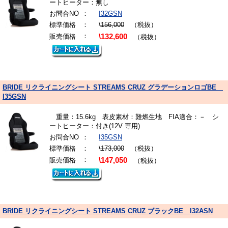
ートヒーター：無し
お問合NO
：
I32GSN
標準価格
：
\156,000
（税抜）
：
販売価格
\132,600
（税抜）
BRIDE リクライニングシート STREAMS CRUZ グラデーションロゴBE
I35GSN
重量：15.6kg 表皮素材：難燃生地 FIA適合：－ シ
ートヒーター：付き(12V 専用)
お問合NO
：
I35GSN
標準価格
：
\173,000
（税抜）
：
販売価格
\147,050
（税抜）
BRIDE リクライニングシート STREAMS CRUZ ブラックBE I32ASN