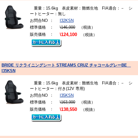
重量：15.6kg 表皮素材：難燃生地 FIA適合：－ シ
ートヒーター：無し
お問合NO
：
I32KSN
標準価格
：
\146,000
（税抜）
：
販売価格
\124,100
（税抜）
BRIDE リクライニングシート STREAMS CRUZ チャコールグレーBE
I35KSN
重量：15.6kg 表皮素材：難燃生地 FIA適合：－ シ
ートヒーター：付き(12V 専用)
お問合NO
：
I35KSN
標準価格
：
\163,000
（税抜）
：
販売価格
\138,550
（税抜）