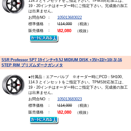
114.3 とインセットをご指定下さい。TPMS対応加工は、
19・20インチはオーダー時にご指定下さい。完成後の加工
は出来ません。
お問合NO
：
105013683022
標準価格
：
\114,000
（税抜）
：
販売価格
\82,080
（税抜）
SSR Professor SP7 19インチ×9.5J MIDIUM DISK +35/+22/+10/-3/-16
STEP RIM プリズムダークガンメタ
●付属品：エアーバルブ ※オーダー時にPCD：5H100、
114.3 とインセットをご指定下さい。TPMS対応加工は、
19・20インチはオーダー時にご指定下さい。完成後の加工
は出来ません。
お問合NO
：
105013683023
標準価格
：
\114,000
（税抜）
：
販売価格
\82,080
（税抜）