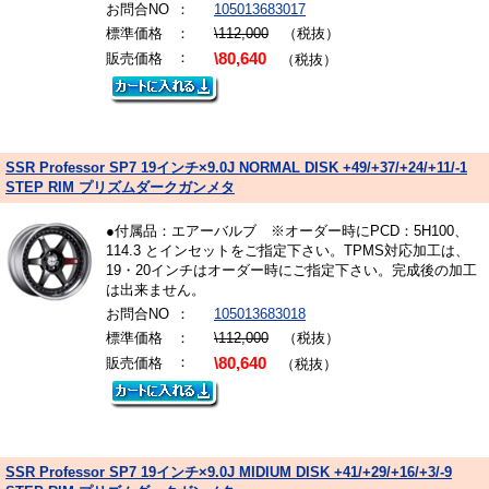
お問合NO
：
105013683017
標準価格
：
\112,000
（税抜）
：
販売価格
\80,640
（税抜）
SSR Professor SP7 19インチ×9.0J NORMAL DISK +49/+37/+24/+11/-1
STEP RIM プリズムダークガンメタ
●付属品：エアーバルブ ※オーダー時にPCD：5H100、
114.3 とインセットをご指定下さい。TPMS対応加工は、
19・20インチはオーダー時にご指定下さい。完成後の加工
は出来ません。
お問合NO
：
105013683018
標準価格
：
\112,000
（税抜）
：
販売価格
\80,640
（税抜）
SSR Professor SP7 19インチ×9.0J MIDIUM DISK +41/+29/+16/+3/-9