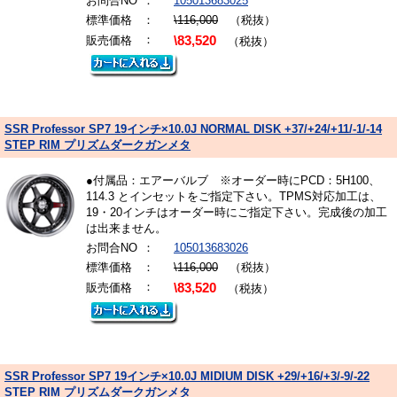
お問合NO
：
105013683025
標準価格
：
\116,000
（税抜）
：
販売価格
\83,520
（税抜）
SSR Professor SP7 19インチ×10.0J NORMAL DISK +37/+24/+11/-1/-14
STEP RIM プリズムダークガンメタ
●付属品：エアーバルブ ※オーダー時にPCD：5H100、
114.3 とインセットをご指定下さい。TPMS対応加工は、
19・20インチはオーダー時にご指定下さい。完成後の加工
は出来ません。
お問合NO
：
105013683026
標準価格
：
\116,000
（税抜）
：
販売価格
\83,520
（税抜）
SSR Professor SP7 19インチ×10.0J MIDIUM DISK +29/+16/+3/-9/-22
STEP RIM プリズムダークガンメタ