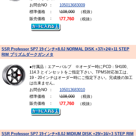
お問合NO
：
105013683009
標準価格
：
\108,000
（税抜）
：
販売価格
\77,760
（税抜）
SSR Professor SP7 19インチ×8.0J NORMAL DISK +37/+24/+11 STEP
RIM プリズムダークガンメタ
●付属品：エアーバルブ ※オーダー時にPCD：5H100、
114.3 とインセットをご指定下さい。TPMS対応加工は、
19・20インチはオーダー時にご指定下さい。完成後の加工
は出来ません。
お問合NO
：
105013683010
標準価格
：
\108,000
（税抜）
：
販売価格
\77,760
（税抜）
SSR Professor SP7 19インチ×8.0J MIDIUM DISK +29/+16/+3 STEP RIM