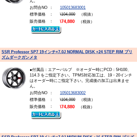
ん。
お問合NO
：
105013683001
標準価格
：
\104,000
（税抜）
：
販売価格
\74,880
（税抜）
SSR Professor SP7 19インチ×7.0J NORMAL DISK +24 STEP RIM プリ
ズムダークガンメタ
●付属品：エアーバルブ ※オーダー時にPCD：5H100、
114.3 をご指定下さい。TPMS対応加工は、19・20インチ
はオーダー時にご指定下さい。完成後の加工は出来ませ
ん。
お問合NO
：
105013683002
標準価格
：
\104,000
（税抜）
：
販売価格
\74,880
（税抜）