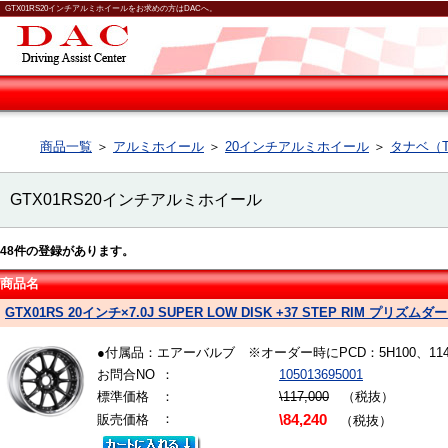
GTX01RS20インチアルミホイールをお求めの方はDACへ。
商品一覧
＞
アルミホイール
＞
20インチアルミホイール
＞
タナベ（T
GTX01RS20インチアルミホイール
48
件の登録があります。
商品名
GTX01RS 20インチ×7.0J SUPER LOW DISK +37 STEP RIM プリ
●付属品：エアーバルブ ※オーダー時にPCD：5H100、1
お問合NO
：
105013695001
標準価格
：
\117,000
（税抜）
：
販売価格
\84,240
（税抜）