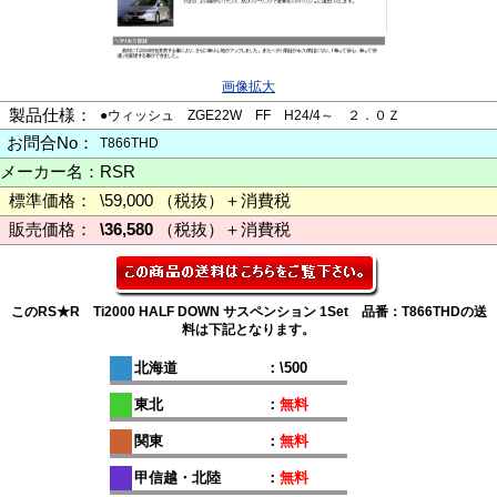
画像拡大
製品仕様：
●ウィッシュ ZGE22W FF H24/4～ ２．０Ｚ
お問合No：
T866THD
メーカー名：
RSR
標準価格：
\59,000 （税抜）＋消費税
販売価格：
\36,580
（税抜）＋消費税
このRS★R Ti2000 HALF DOWN サスペンション 1Set 品番：T866THDの送
料は下記となります。
北海道
：\500
東北
：
無料
関東
：
無料
甲信越・北陸
：
無料