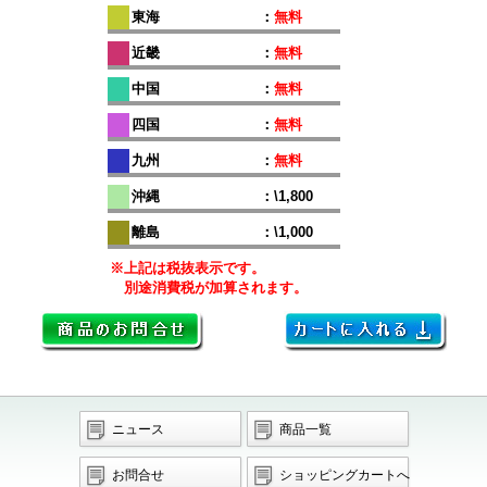
東海
：
無料
近畿
：
無料
中国
：
無料
四国
：
無料
九州
：
無料
沖縄
：\1,800
離島
：\1,000
※上記は税抜表示です。
別途消費税が加算されます。
ニュース
商品一覧
お問合せ
ショッピングカートへ