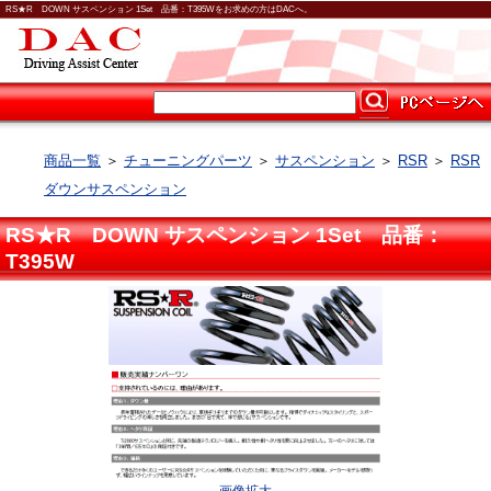
RS★R DOWN サスペンション 1Set 品番：T395Wをお求めの方はDACへ。
商品一覧
＞
チューニングパーツ
＞
サスペンション
＞
RSR
＞
RSR
ダウンサスペンション
RS★R DOWN サスペンション 1Set 品番：
T395W