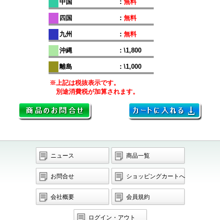
中国
：
無料
四国
：
無料
九州
：
無料
沖縄
：\1,800
離島
：\1,000
※上記は税抜表示です。
別途消費税が加算されます。
ニュース
商品一覧
お問合せ
ショッピングカートへ
会社概要
会員規約
ログイン・アウト