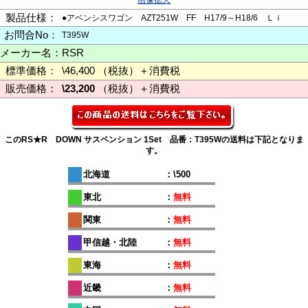
画像拡大
製品仕様：
●アベンシスワゴン AZT251W FF H17/9～H18/6 Ｌｉ
お問合No：
T395W
メーカー名：
RSR
標準価格：
\46,400 （税抜）＋消費税
販売価格：
\23,200
（税抜）＋消費税
このRS★R DOWN サスペンション 1Set 品番：T395Wの送料は下記となりま
す。
北海道
：\500
東北
：
無料
関東
：
無料
甲信越・北陸
：
無料
東海
：
無料
近畿
：
無料