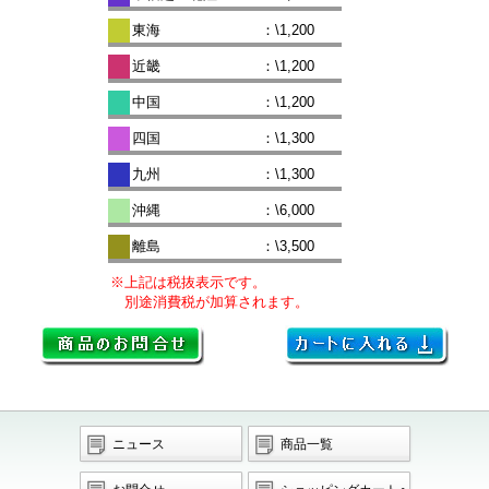
東海
：\1,200
近畿
：\1,200
中国
：\1,200
四国
：\1,300
九州
：\1,300
沖縄
：\6,000
離島
：\3,500
※上記は税抜表示です。
別途消費税が加算されます。
ニュース
商品一覧