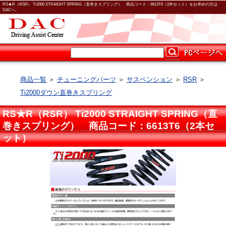
RS★R（RSR） Ti2000 STRAIGHT SPRING（直巻きスプリング） 商品コード：6613T6（2本セット）をお求めの方は
DACへ。
商品一覧
＞
チューニングパーツ
＞
サスペンション
＞
RSR
＞
Ti2000ダウン直巻きスプリング
RS★R（RSR） Ti2000 STRAIGHT SPRING（直
巻きスプリング） 商品コード：6613T6（2本セ
ット）