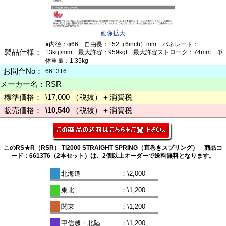
画像拡大
●内径：φ66 自由長：152（6inch）mm バネレート：
製品仕様：
13kgf/mm 最大許容：959kgf 最大許容ストローク：74mm 単
体重量：1.35kg
お問合No：
6613T6
メーカー名：
RSR
標準価格：
\17,000 （税抜）＋消費税
販売価格：
\10,540
（税抜）＋消費税
このRS★R（RSR） Ti2000 STRAIGHT SPRING（直巻きスプリング） 商品コ
ード：6613T6（2本セット）は、2個以上オーダーで送料無料となります。
北海道
：\2,000
東北
：\1,200
関東
：\1,200
甲信越・北陸
：\1,200