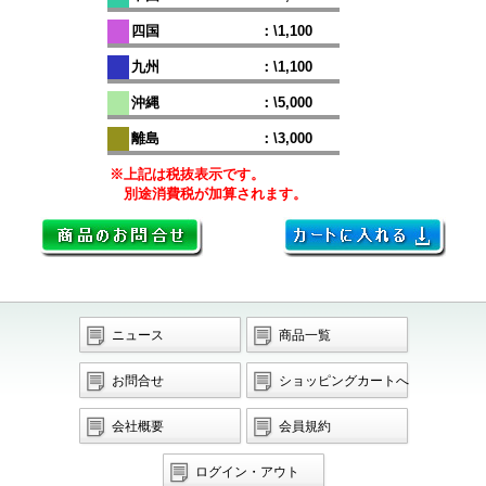
四国
：\1,100
九州
：\1,100
沖縄
：\5,000
離島
：\3,000
※上記は税抜表示です。
別途消費税が加算されます。
ニュース
商品一覧
お問合せ
ショッピングカートへ
会社概要
会員規約
ログイン・アウト