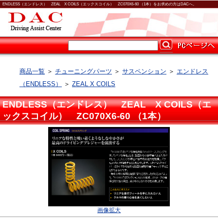
ENDLESS（エンドレス） ZEAL X COILS（エックスコイル） ZC070X6-60 （1本）をお求めの方はDACへ。
商品一覧
＞
チューニングパーツ
＞
サスペンション
＞
エンドレス
（ENDLESS）
＞
ZEAL X COILS
ENDLESS（エンドレス） ZEAL X COILS（エ
ックスコイル） ZC070X6-60 （1本）
画像拡大