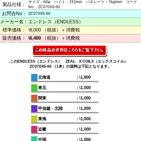
サイズ：60φ ハイト：152mm バネレート：7kg/mm コード
製品仕様：
No.：ZC070X6-60
お問合No：
ZC070X6-60
メーカー名：
エンドレス（ENDLESS）
標準価格：
\8,000 （税抜）＋消費税
販売価格：
\6,400
（税抜）＋消費税
このENDLESS（エンドレス） ZEAL X COILS（エックスコイル）
ZC070X6-60 （1本）の送料は下記となります。
北海道
：\1,800
東北
：\1,000
関東
：\1,000
甲信越・北陸
：\1,000
東海
：\1,000
近畿
：\1,000
中国
：\1,000