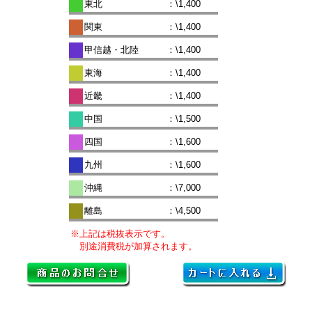
東北
：\1,400
関東
：\1,400
甲信越・北陸
：\1,400
東海
：\1,400
近畿
：\1,400
中国
：\1,500
四国
：\1,600
九州
：\1,600
沖縄
：\7,000
離島
：\4,500
※上記は税抜表示です。
別途消費税が加算されます。