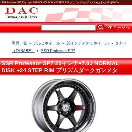
SSR Professor SP7 20インチ×7.0J NORMAL DISK +24 STEP RIM プリズムダークガンメタをお求めの方はDACへ。
商品一覧
＞
アルミホイール
＞
20インチアルミホイール
＞
タナベ
（TANABE）
＞
SSR Professor SP7
SSR Professor SP7 20インチ×7.0J NORMAL
DISK +24 STEP RIM プリズムダークガンメタ