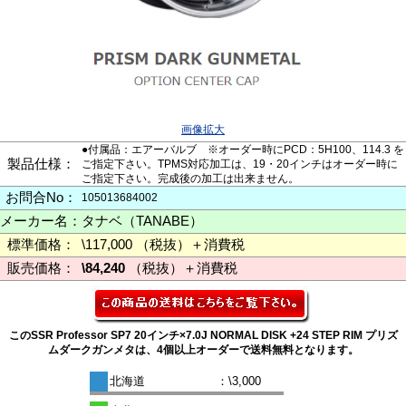
画像拡大
●付属品：エアーバルブ ※オーダー時にPCD：5H100、114.3 を
製品仕様：
ご指定下さい。TPMS対応加工は、19・20インチはオーダー時に
ご指定下さい。完成後の加工は出来ません。
お問合No：
105013684002
メーカー名：
タナベ（TANABE）
標準価格：
\117,000 （税抜）＋消費税
販売価格：
\84,240
（税抜）＋消費税
このSSR Professor SP7 20インチ×7.0J NORMAL DISK +24 STEP RIM プリズ
ムダークガンメタは、4個以上オーダーで送料無料となります。
北海道
：\3,000