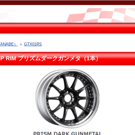
ANABE）
＞
GTX01RS
4 STEP RIM プリズムダークガンメタ（1本）