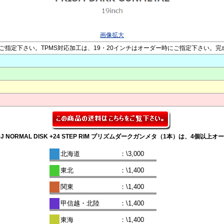
画像拡大
3 をご指定下さい。TPMS対応加工は、19・20インチはオーダー時にご指定下さい。
7.0J NORMAL DISK +24 STEP RIM プリズムダークガンメタ（1本）は、4個
北海道
：\3,000
東北
：\1,400
関東
：\1,400
甲信越・北陸
：\1,400
東海
：\1,400