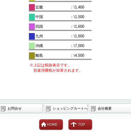
近畿
：\1,400
中国
：\1,500
四国
：\1,600
九州
：\1,600
沖縄
：\7,000
離島
：\4,500
※上記は税抜表示です。
別途消費税が加算されます。
お問合せ
ショッピングカートへ
会社概要
HOME
TOP