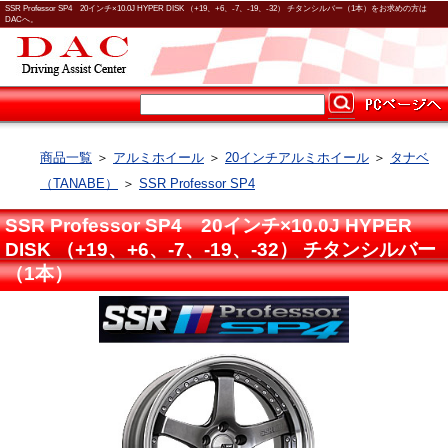
SSR Professor SP4 20インチ×10.0J HYPER DISK （+19、+6、-7、-19、-32） チタンシルバー（1本）をお求めの方は
DACへ。
商品一覧
＞
アルミホイール
＞
20インチアルミホイール
＞
タナベ
（TANABE）
＞
SSR Professor SP4
SSR Professor SP4 20インチ×10.0J HYPER
DISK （+19、+6、-7、-19、-32） チタンシルバー
（1本）