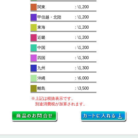
関東
：\1,200
甲信越・北陸
：\1,200
東海
：\1,200
近畿
：\1,200
中国
：\1,200
四国
：\1,300
九州
：\1,300
沖縄
：\6,000
離島
：\3,500
※上記は税抜表示です。
別途消費税が加算されます。