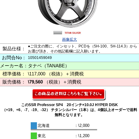
画像拡大
●ご注文の際に、インセット、PCDを（5H-100、5H-114.3）から
製品仕様：
お選び頂き、その他記載欄に記入願います。
お問合No：
10501459049
メーカー名：
タナベ（TANABE）
標準価格：
\117,000 （税抜）＋消費税
販売価格：
\79,560
（税抜）＋消費税
このSSR Professor SP4 20インチ×10.0J HYPER DISK
（+19、+6、-7、-19、-32） チタンシルバー（1本）は、4個以上オーダーで送料
無料となります。
北海道
：\2,000
東北
：\1,200