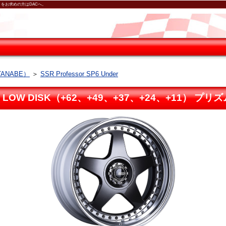
 （1本）をお求めの方はDACへ。
ANABE）
＞
SSR Professor SP6 Under
 SUPER LOW DISK（+62、+49、+37、+24、+11