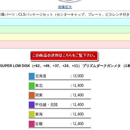
画像拡大
.3） ●付属パーツ：CLSパッケージセット（センターキャップ、プレート、ビスレンチ付
ンチ×9.0J SUPER LOW DISK（+62、+49、+37、+24、+11） プリズムダーク
北海道
：\3,000
東北
：\1,400
関東
：\1,400
甲信越・北陸
：\1,400
東海
：\1,400
近畿
：\1,400