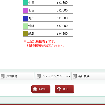
中国
：\1,500
四国
：\1,600
九州
：\1,600
沖縄
：\7,000
離島
：\4,500
※上記は税抜表示です。
別途消費税が加算されます。
お問合せ
ショッピングカートへ
会社概要
HOME
TOP