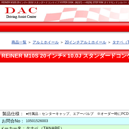
REINER M10S 20インチ× 10.0J スタンダードコンケイブ HYPER DISK -18(117)～+43(56) STEP RIM ダイヤモンド
商品一覧
＞
アルミホイール
＞
20インチアルミホイール
＞
タナベ（T
REINER M10S 20インチ× 10.0J スタンダードコンケ
製品仕様：
●付属品：センターキャップ、エアーバルブ ※オーダー時にPCD：
お問合No：
10501526003
メーカー名：
タナベ（TANABE）