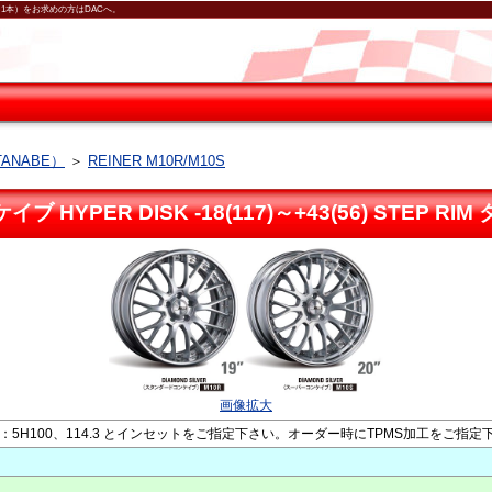
シルバー（1本）をお求めの方はDACへ。
ANABE）
＞
REINER M10R/M10S
イブ HYPER DISK -18(117)～+43(56) STE
画像拡大
5H100、114.3 とインセットをご指定下さい。オーダー時にTPMS加工をご