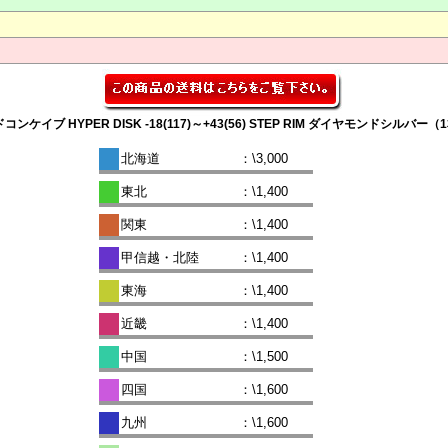
ダードコンケイブ HYPER DISK -18(117)～+43(56) STEP RIM ダイヤモ
北海道
：\3,000
東北
：\1,400
関東
：\1,400
甲信越・北陸
：\1,400
東海
：\1,400
近畿
：\1,400
中国
：\1,500
四国
：\1,600
九州
：\1,600