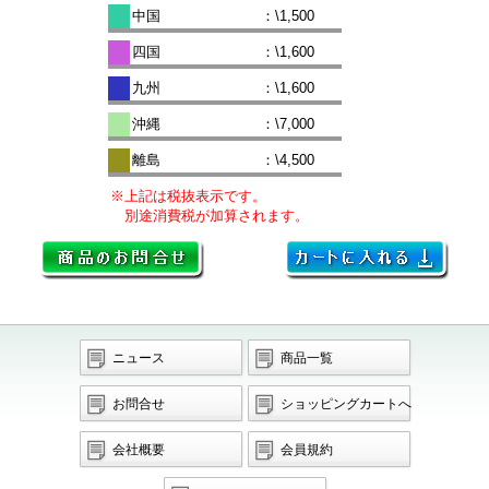
中国
：\1,500
四国
：\1,600
九州
：\1,600
沖縄
：\7,000
離島
：\4,500
※上記は税抜表示です。
別途消費税が加算されます。
ニュース
商品一覧
お問合せ
ショッピングカートへ
会社概要
会員規約