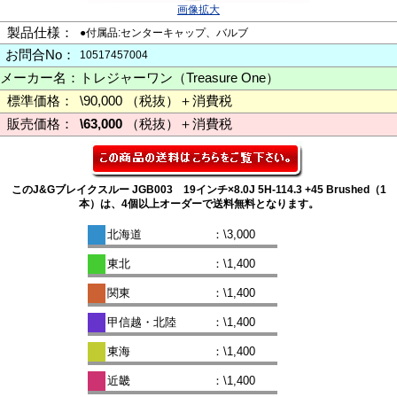
画像拡大
製品仕様：
●付属品:センターキャップ、バルブ
お問合No：
10517457004
メーカー名：
トレジャーワン（Treasure One）
標準価格：
\90,000 （税抜）＋消費税
販売価格：
\63,000
（税抜）＋消費税
このJ&Gブレイクスルー JGB003 19インチ×8.0J 5H-114.3 +45 Brushed（1
本）は、4個以上オーダーで送料無料となります。
北海道
：\3,000
東北
：\1,400
関東
：\1,400
甲信越・北陸
：\1,400
東海
：\1,400
近畿
：\1,400