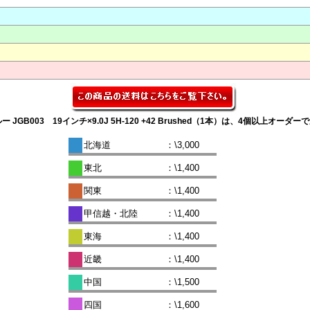
 JGB003 19インチ×9.0J 5H-120 +42 Brushed（1本）は、4個以上オー
北海道
：\3,000
東北
：\1,400
関東
：\1,400
甲信越・北陸
：\1,400
東海
：\1,400
近畿
：\1,400
中国
：\1,500
四国
：\1,600