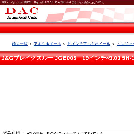
J&Gブレイクスルー JGB003 19インチ×9.0J 5H-120 +42 Brushed（1本）をお求めの方はDACへ。
商品一覧
＞
アルミホイール
＞
19インチアルミホイール
＞
トレジャーワ
J&Gブレイクスルー JGB003 19インチ×9.0J 5H-12
製品仕様：
●対応車種 BMW 3/4シリーズ（F30/31/32）R