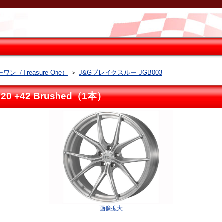
ン（Treasure One）
＞
J&Gブレイクスルー JGB003
0 +42 Brushed（1本）
画像拡大