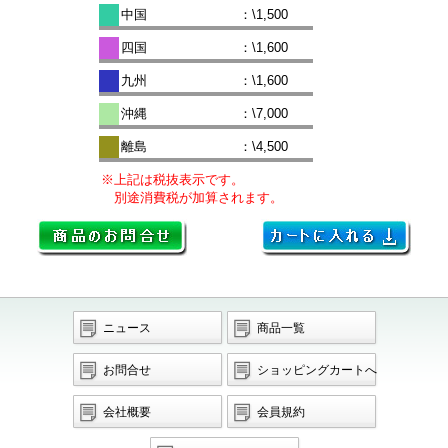
中国
：\1,500
四国
：\1,600
九州
：\1,600
沖縄
：\7,000
離島
：\4,500
※上記は税抜表示です。
別途消費税が加算されます。
ニュース
商品一覧
お問合せ
ショッピングカートへ
会社概要
会員規約