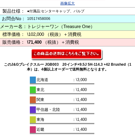
画像拡大
製品仕様：
●付属品:センターキャップ、バルブ
お問合No：
10517458006
メーカー名：
トレジャーワン（Treasure One）
標準価格：
\102,000 （税抜）＋消費税
販売価格：
\71,400
（税抜）＋消費税
このJ&Gブレイクスルー JGB003 20インチ×9.5J 5H-114.3 +42 Brushed（1
本）は、4個以上オーダーで送料無料となります。
北海道
：\3,000
東北
：\1,400
関東
：\1,400
甲信越・北陸
：\1,400
東海
：\1,400
近畿
：\1,400