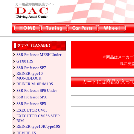
カー用品卸価格販売サイト
タナベ（TANABE）
SSR Professor MESH Under
※商品はメーカー
GTX01RS
既に廃
SSR Professor SP7
REINER type10
MONOBLOCK
カートには商品が入っ
REINER M10R/M10S
SSR Professor SP6 Under
SSR Professor SPX
SSR Professor SP5
EXECUTOR CV05
EXECUTOR CV05S STEP
RIM
REINER type10R/type10S
DEVIDE ZS