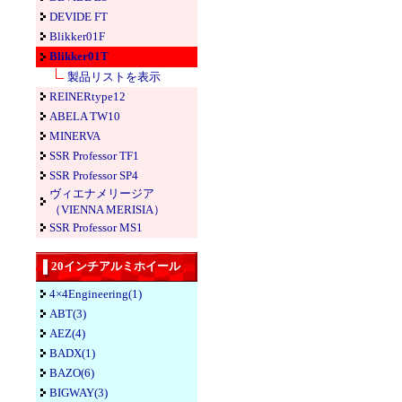
DEVIDE FT
Blikker01F
Blikker01T
製品リストを表示
REINERtype12
ABELA TW10
MINERVA
SSR Professor TF1
SSR Professor SP4
ヴィエナメリージア
（VIENNA MERISIA）
SSR Professor MS1
20インチアルミホイール
4×4Engineering(1)
ABT(3)
AEZ(4)
BADX(1)
BAZO(6)
BIGWAY(3)