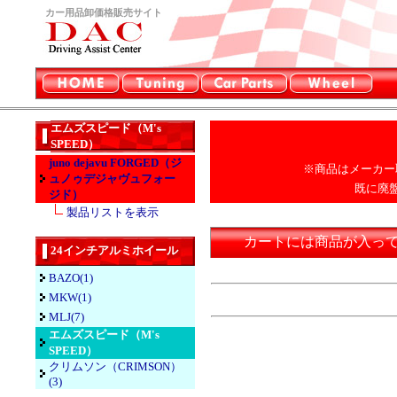
カー用品卸価格販売サイト
エムズスピード（M's
SPEED）
juno dejavu FORGED（ジ
※商品はメーカー
ュノゥデジャヴュフォー
既に廃
ジド）
製品リストを表示
カートには商品が入っ
24インチアルミホイール
BAZO(1)
MKW(1)
MLJ(7)
エムズスピード（M's
SPEED）
クリムソン（CRIMSON）
(3)