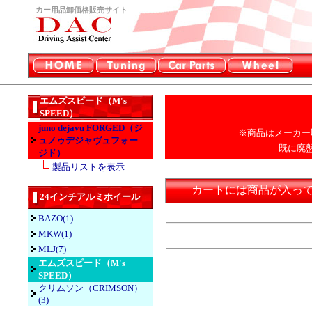
カー用品卸価格販売サイト
エムズスピード（M's
SPEED）
juno dejavu FORGED（ジ
※商品はメーカー
ュノゥデジャヴュフォー
既に廃
ジド）
製品リストを表示
カートには商品が入っ
24インチアルミホイール
BAZO(1)
MKW(1)
MLJ(7)
エムズスピード（M's
SPEED）
クリムソン（CRIMSON）
(3)