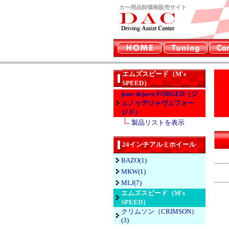
カー用品卸価格販売サイト
エムズスピード（M's
SPEED）
juno dejavu FORGED（ジ
ュノゥデジャヴュフォー
ジド）
製品リストを表示
24インチアルミホイール
BAZO(1)
MKW(1)
MLJ(7)
エムズスピード（M's
SPEED）
クリムソン（CRIMSON）
(3)