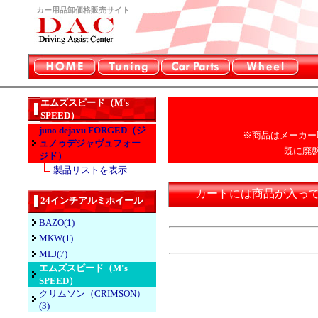
カー用品卸価格販売サイト
エムズスピード（M's
SPEED）
juno dejavu FORGED（ジ
※商品はメーカー
ュノゥデジャヴュフォー
既に廃
ジド）
製品リストを表示
カートには商品が入っ
24インチアルミホイール
BAZO(1)
MKW(1)
MLJ(7)
エムズスピード（M's
SPEED）
クリムソン（CRIMSON）
(3)