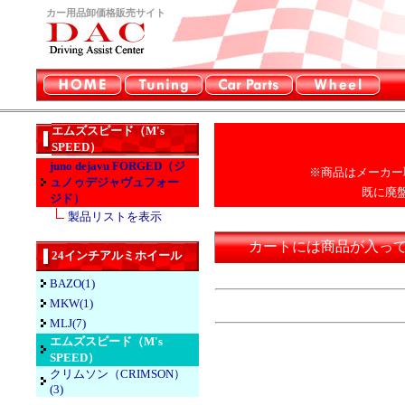
カー用品卸価格販売サイト
エムズスピード（M's
SPEED）
juno dejavu FORGED（ジ
※商品はメーカー
ュノゥデジャヴュフォー
既に廃
ジド）
製品リストを表示
カートには商品が入っ
24インチアルミホイール
BAZO(1)
MKW(1)
MLJ(7)
エムズスピード（M's
SPEED）
クリムソン（CRIMSON）
(3)