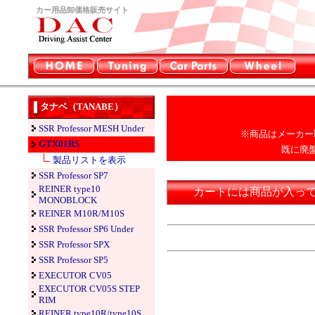
カー用品卸価格販売サイト
タナベ（TANABE）
SSR Professor MESH Under
※商品はメーカー
GTX01RS
既に廃
製品リストを表示
SSR Professor SP7
REINER type10
カートには商品が入っ
MONOBLOCK
REINER M10R/M10S
SSR Professor SP6 Under
SSR Professor SPX
SSR Professor SP5
EXECUTOR CV05
EXECUTOR CV05S STEP
RIM
REINER type10R/type10S