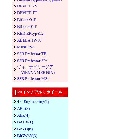
DEVIDE ZS
DEVIDE FT
Blikker01F
Blikker01T
REINERtype12
ABELA TW10
MINERVA
SSR Professor TF1
SSR Professor SP4
ヴィエナメリージア
（VIENNA MERISIA）
SSR Professor MS1
20インチアルミホイール
4×4Engineering(1)
ABT(3)
AEZ(4)
BADX(1)
BAZO(6)
BIGWAY(3)