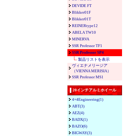
DEVIDE FT
Blikker01F
Blikker01T
REINERtype12
ABELA TW10
MINERVA
SSR Professor TF1
SSR Professor SP4
製品リストを表示
ヴィエナメリージア
（VIENNA MERISIA）
SSR Professor MS1
20インチアルミホイール
4×4Engineering(1)
ABT(3)
AEZ(4)
BADX(1)
BAZO(6)
BIGWAY(3)