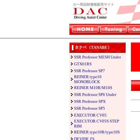
カー用品卸価格販売サイト
タナベ（TANABE）
SSR Professor MESH Under
GTX01RS
SSR Professor SP7
REINER type10
MONOBLOCK
REINER M10R/M10S
SSR Professor SP6 Under
SSR Professor SPX
SSR Professor SP5
EXECUTOR CV05
EXECUTOR CV05S STEP
RIM
REINER type10R/type10S
DEVIDE ZS