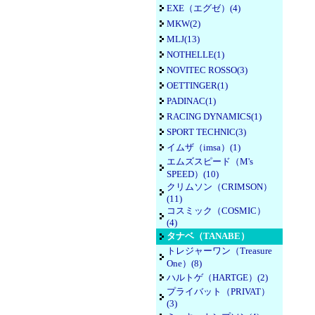
EXE（エグゼ）(4)
MKW(2)
MLJ(13)
NOTHELLE(1)
NOVITEC ROSSO(3)
OETTINGER(1)
PADINAC(1)
RACING DYNAMICS(1)
SPORT TECHNIC(3)
イムザ（imsa）(1)
エムズスピード（M's
SPEED）(10)
クリムソン（CRIMSON）
(11)
コスミック（COSMIC）
(4)
タナベ（TANABE）
トレジャーワン（Treasure
One）(8)
ハルトゲ（HARTGE）(2)
プライバット（PRIVAT）
(3)