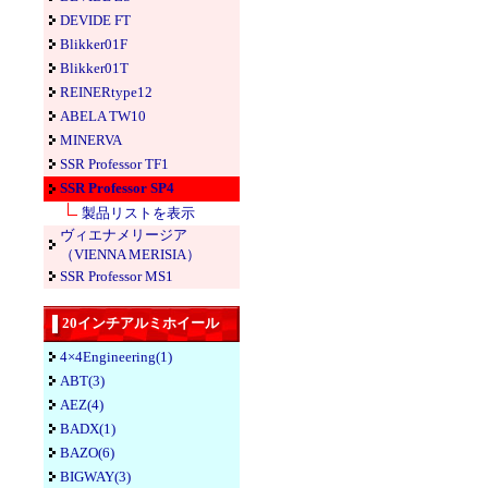
DEVIDE FT
Blikker01F
Blikker01T
REINERtype12
ABELA TW10
MINERVA
SSR Professor TF1
SSR Professor SP4
製品リストを表示
ヴィエナメリージア
（VIENNA MERISIA）
SSR Professor MS1
20インチアルミホイール
4×4Engineering(1)
ABT(3)
AEZ(4)
BADX(1)
BAZO(6)
BIGWAY(3)