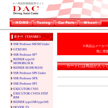
カー用品卸価格販売サイト
タナベ（TANABE）
SSR Professor MESH Under
※商品はメーカー
GTX01RS
既に廃
SSR Professor SP7
REINER type10
MONOBLOCK
カートには商品が入っ
REINER M10R/M10S
SSR Professor SP6 Under
SSR Professor SPX
SSR Professor SP5
EXECUTOR CV05
EXECUTOR CV05S STEP
RIM
REINER type10R/type10S
DEVIDE ZS