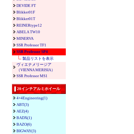
DEVIDE FT
Blikker01F
Blikker01T
REINERtype12
ABELA TW10
MINERVA
SSR Professor TF1
SSR Professor SP4
製品リストを表示
ヴィエナメリージア
（VIENNA MERISIA）
SSR Professor MS1
20インチアルミホイール
4×4Engineering(1)
ABT(3)
AEZ(4)
BADX(1)
BAZO(6)
BIGWAY(3)