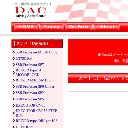
カー用品卸価格販売サイト
タナベ（TANABE）
SSR Professor MESH Under
※商品はメーカー
GTX01RS
既に廃
SSR Professor SP7
REINER type10
MONOBLOCK
カートには商品が入っ
REINER M10R/M10S
SSR Professor SP6 Under
SSR Professor SPX
SSR Professor SP5
EXECUTOR CV05
EXECUTOR CV05S STEP
RIM
REINER type10R/type10S
DEVIDE ZS