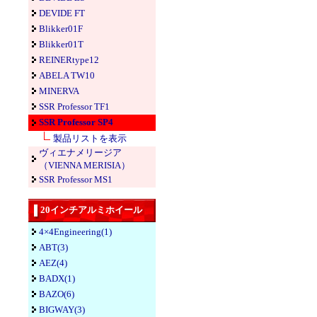
DEVIDE FT
Blikker01F
Blikker01T
REINERtype12
ABELA TW10
MINERVA
SSR Professor TF1
SSR Professor SP4
製品リストを表示
ヴィエナメリージア
（VIENNA MERISIA）
SSR Professor MS1
20インチアルミホイール
4×4Engineering(1)
ABT(3)
AEZ(4)
BADX(1)
BAZO(6)
BIGWAY(3)