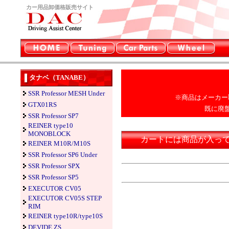
カー用品卸価格販売サイト
タナベ（TANABE）
SSR Professor MESH Under
※商品はメーカー
GTX01RS
既に廃
SSR Professor SP7
REINER type10
MONOBLOCK
カートには商品が入っ
REINER M10R/M10S
SSR Professor SP6 Under
SSR Professor SPX
SSR Professor SP5
EXECUTOR CV05
EXECUTOR CV05S STEP
RIM
REINER type10R/type10S
DEVIDE ZS