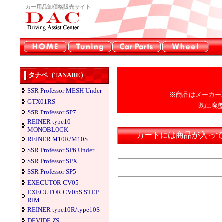
カー用品卸価格販売サイト
タナベ（TANABE）
SSR Professor MESH Under
※商品はメーカー
GTX01RS
既に廃
SSR Professor SP7
REINER type10
MONOBLOCK
カートには商品が入っ
REINER M10R/M10S
SSR Professor SP6 Under
SSR Professor SPX
SSR Professor SP5
EXECUTOR CV05
EXECUTOR CV05S STEP
RIM
REINER type10R/type10S
DEVIDE ZS