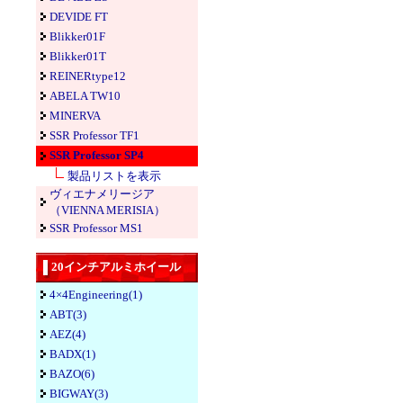
DEVIDE FT
Blikker01F
Blikker01T
REINERtype12
ABELA TW10
MINERVA
SSR Professor TF1
SSR Professor SP4
製品リストを表示
ヴィエナメリージア
（VIENNA MERISIA）
SSR Professor MS1
20インチアルミホイール
4×4Engineering(1)
ABT(3)
AEZ(4)
BADX(1)
BAZO(6)
BIGWAY(3)