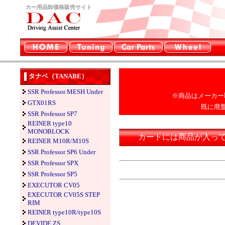
カー用品卸価格販売サイト
タナベ（TANABE）
SSR Professor MESH Under
※商品はメーカー
GTX01RS
既に廃
SSR Professor SP7
REINER type10
MONOBLOCK
カートには商品が入っ
REINER M10R/M10S
SSR Professor SP6 Under
SSR Professor SPX
SSR Professor SP5
EXECUTOR CV05
EXECUTOR CV05S STEP
RIM
REINER type10R/type10S
DEVIDE ZS