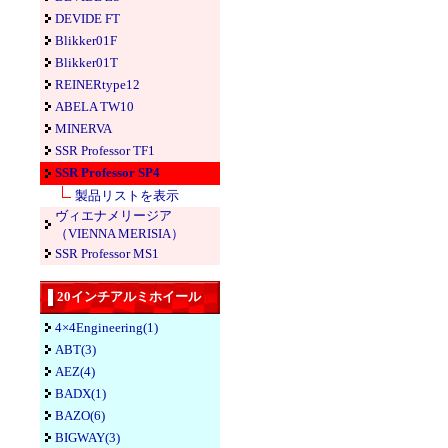
DEVIDE FT
Blikker01F
Blikker01T
REINERtype12
ABELA TW10
MINERVA
SSR Professor TF1
SSR Professor SP4
製品リストを表示
ヴィエナメリージア
（VIENNA MERISIA）
SSR Professor MS1
20インチアルミホイール
4×4Engineering(1)
ABT(3)
AEZ(4)
BADX(1)
BAZO(6)
BIGWAY(3)