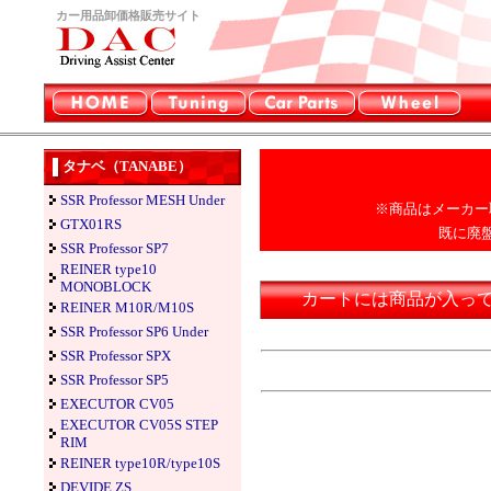
カー用品卸価格販売サイト
タナベ（TANABE）
SSR Professor MESH Under
※商品はメーカー
GTX01RS
既に廃
SSR Professor SP7
REINER type10
MONOBLOCK
カートには商品が入っ
REINER M10R/M10S
SSR Professor SP6 Under
SSR Professor SPX
SSR Professor SP5
EXECUTOR CV05
EXECUTOR CV05S STEP
RIM
REINER type10R/type10S
DEVIDE ZS